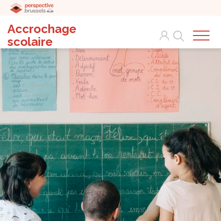
Accrochage
Search
scolaire