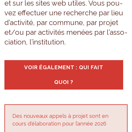
et sur les sites web utiles. Vous pou­
vez effec­tuer une recherche par lieu
d’ac­ti­vité, par com­mune, par pro­jet
et/ou par acti­vi­tés menées par l’as­so­
cia­tion, l’ins­ti­tu­tion.
VOIR ÉGA­LE­MENT : QUI FAIT
QUOI ?
Des nou­veaux appels à pro­jet sont en
cours d'éla­bo­ra­tion pour l’an­née 2026