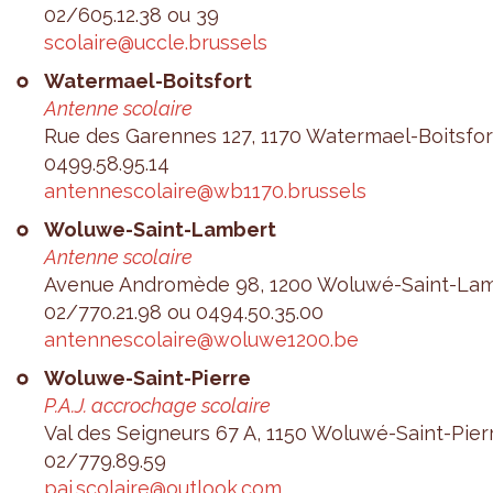
02/605.12.38 ou 39
sco­laire@​uccle.​brussels
Water­mael-Boits­fort
Antenne sco­laire
Rue des Garennes 127, 1170 Water­mael-Boits­for
0499.​58.​95.​14
anten­nes­co­laire@​wb1170.​brussels
Woluwe-Saint-Lam­bert
Antenne sco­laire
Ave­nue Andro­mède 98, 1200 Woluwé-Saint-Lam
02/770.21.98 ou 0494.​50.​35.​00
anten­nes­co­laire@​woluwe1200.​be
Woluwe-Saint-Pierre
P.A.J. accro­chage sco­laire
Val des Sei­gneurs 67 A, 1150 Woluwé-Saint-Pier
02/779.89.59
paj.​scolaire@​outlook.​com