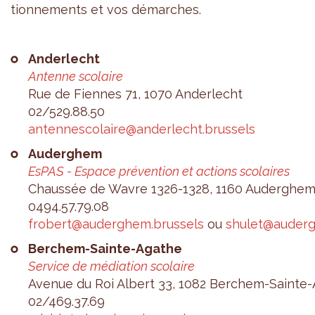
tion­ne­ments et vos démarches.
Ander­lecht
Antenne sco­laire
Rue de Fiennes 71, 1070 Ander­lecht
02/529.88.50
anten­nes­co­laire@​anderlecht.​brussels
Auder­ghem
EsPAS - Espace pré­ven­tion et actions sco­laires
Chaus­sée de Wavre 1326-1328, 1160 Auder­ghe
0494.​57.​79.​08
fro­bert@​auderghem.​brussels
ou
shu­let@​auder
Ber­chem-Sainte-Agathe
Ser­vice de média­tion sco­laire
Ave­nue du Roi Albert 33, 1082 Ber­chem-Sainte
02/469.37.69