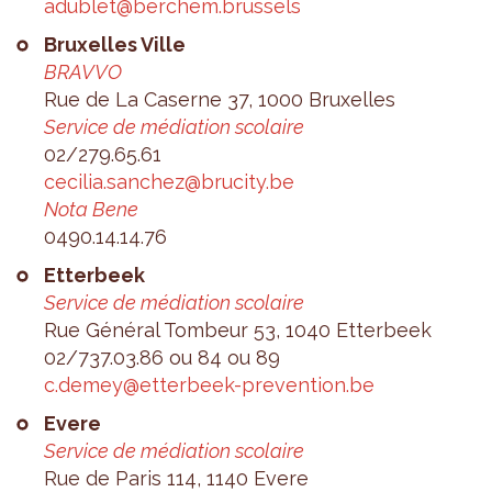
adu­blet@​berchem.​brussels
Bruxelles Ville
BRAVVO
Rue de La Caserne 37, 1000 Bruxelles
Ser­vice de média­tion sco­laire
02/279.65.61
ceci­lia.​sanchez@​brucity.​be
Nota Bene
0490.​14.​14.​76
Etter­beek
Ser­vice de média­tion sco­laire
Rue Géné­ral Tom­beur 53, 1040 Etter­beek
02/737.03.86 ou 84 ou 89
c.​demey@​etterbeek-​prevention.​be
Evere
Ser­vice de média­tion sco­laire
Rue de Paris 114, 1140 Evere