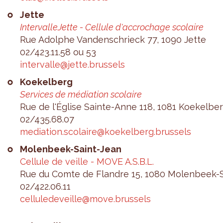
Jette
Inter­val­le­Jette - Cel­lule d'ac­cro­chage sco­laire
Rue Adolphe Van­den­schrieck 77, 1090 Jette
02/423.11.58 ou 53
inter­valle@​jette.​brussels
Koe­kel­berg
Ser­vices de média­tion sco­laire
Rue de l'Église Sainte-Anne 118, 1081 Koe­kel­be
02/435.68.07
media­tion.​scolaire@​koekelberg.​brussels
Molen­beek-Saint-Jean
Cel­lule de veille - MOVE A.S.B.L.
Rue du Comte de Flandre 15, 1080 Molen­beek-
02/422.06.11
cel­lu­le­de­veille@​move.​brussels