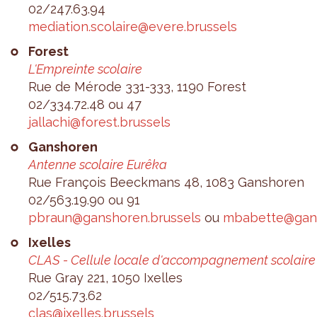
02/247.63.94
media­tion.​scolaire@​evere.​brussels
Forest
L'Em­preinte sco­laire
Rue de Mérode 331-333, 1190 Forest
02/334.72.48 ou 47
jal­la­chi@​forest.​brussels
Gan­sho­ren
Antenne sco­laire Eurêka
Rue Fran­çois Bee­ck­mans 48, 1083 Gan­sho­ren
02/563.19.90 ou 91
pbraun@​ganshoren.​brussels
ou
mba­bette@​gan
Ixelles
CLAS - Cel­lule locale d'ac­com­pa­gne­ment sco­laire
Rue Gray 221, 1050 Ixelles
02/515.73.62
clas@​ixelles.​brussels