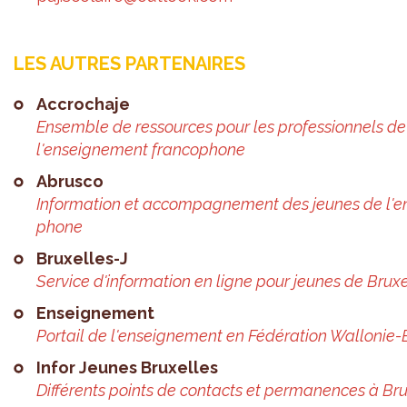
LES AUTRES PAR­TE­NAIRES
Accro­chaje
Ensemble de res­sources pour les pro­fes­sion­nels de 
l'en­sei­gne­ment fran­co­phone
Abrusco
Infor­ma­tion et accom­pa­gne­ment des jeunes de l'en
phone
Bruxelles-J
Ser­vice d'in­for­ma­tion en ligne pour jeunes de Brux
Ensei­gne­ment
Por­tail de l'en­sei­gne­ment en Fédé­ra­tion Wal­lo­ni
Infor Jeunes Bruxelles
Dif­fé­rents points de contacts et per­ma­nences à Br