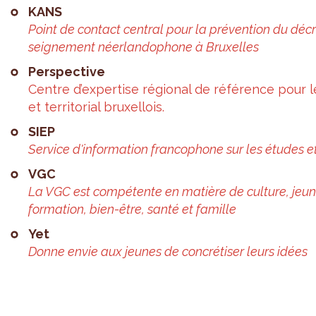
KANS
Point de contact cen­tral pour la pré­ven­tion du décr
sei­gne­ment néer­lan­do­phone à Bruxelles
Pers­pec­tive
Centre d’ex­per­tise régio­nal de réfé­rence pour 
et ter­ri­to­rial bruxel­lois.
SIEP
Ser­vice d'in­for­ma­tion fran­co­phone sur les études et
VGC
La VGC est com­pé­tente en matière de culture, jeu­n
for­ma­tion, bien-être, santé et famille
Yet
Donne envie aux jeunes de concré­ti­ser leurs idées