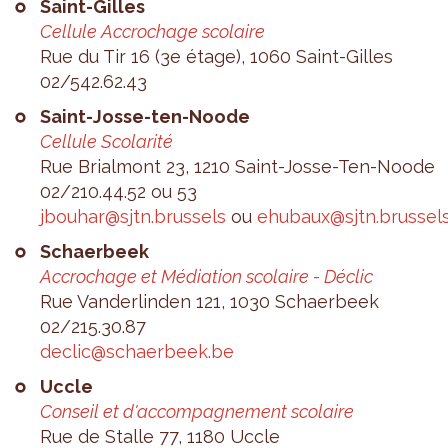
Saint-Gilles
Cel­lule Accro­chage sco­laire
Rue du Tir 16 (3e étage), 1060 Saint-Gilles
02/542.62.43
Saint-Josse-ten-Noode
Cel­lule Sco­la­rité
Rue Brial­mont 23, 1210 Saint-Josse-Ten-Noode
02/210.44.52 ou 53
jbou­har@​sjtn.​brussels
ou
ehu­baux@​sjtn.​brussel
Schaer­beek
Accro­chage et Média­tion sco­laire - Déclic
Rue Van­der­lin­den 121, 1030 Schaer­beek
02/215.30.87
declic@​schaerbeek.​be
Uccle
Conseil et d'ac­com­pa­gne­ment sco­laire
Rue de Stalle 77, 1180 Uccle