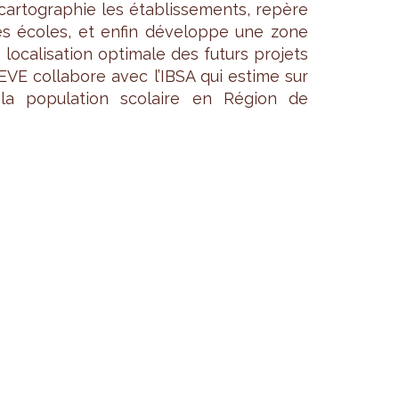
ar­to­gra­phie les éta­blis­se­ments, repère
lles écoles, et enfin déve­loppe une zone
e loca­li­sa­tion opti­male des futurs pro­jets
SEVE col­la­bore avec l’IBSA qui estime sur
 la popu­la­tion sco­laire en Région de
 SCO­LAIRES
 SEVE veille à l’amé­lio­ra­tion de la qua­
pos­si­bi­lité de mettre en place un réseau
es tra­vaux de réno­va­tion à moindre coût,
xis­tants et tra­vaille sur l’usage des Tech­
 l’école. Toutes ces infor­ma­tions sont dis­