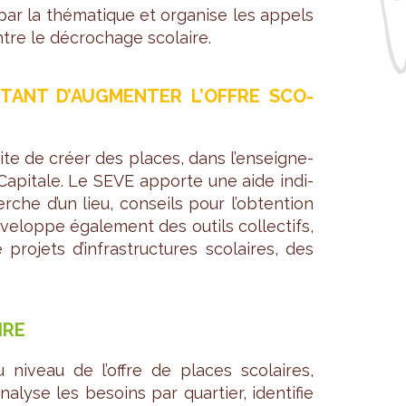
par la thé­ma­tique et orga­nise les appels
tre le décro­chage sco­laire.
T­TANT D’AUG­MEN­TER L’OFFRE SCO­
site de créer des places, dans l’en­sei­gne­
Capi­tale. Le SEVE apporte une aide indi­
cherche d’un lieu, conseils pour l’ob­ten­tion
ve­loppe éga­le­ment des outils col­lec­tifs,
o­jets d’in­fra­struc­tures sco­laires, des
IRE
niveau de l’offre de places sco­laires,
­lyse les besoins par quar­tier, iden­ti­fie