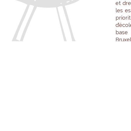
et dre
les es
prio­ri
d’écol
base 
Bruxel
QUA­L
En plu
lité d
d’éco­
four­n
no­lo­
po­nib
CONT