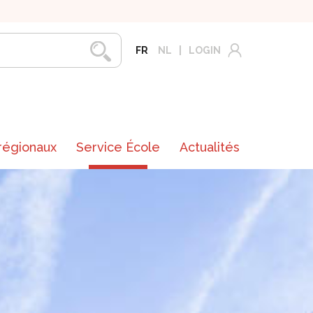
FR
NL
LOGIN
 régionaux
Service École
Actualités