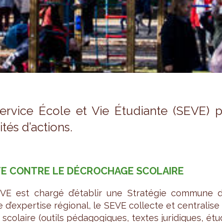
er­vice École et Vie Étu­diante (SEVE) 
i­tés d’ac­tions.
E CONTRE LE DÉCRO­CHAGE SCO­LAIRE
E est chargé d’éta­blir une Stra­té­gie com­mune d
d’ex­per­tise régio­nal, le SEVE col­lecte et cen­tra­lise
sco­laire (outils péda­go­giques, textes juri­diques, étude