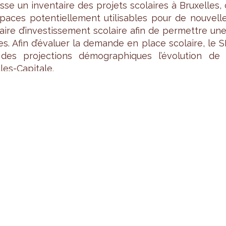
sse un inven­taire des pro­jets sco­laires à Bruxelles, c
paces poten­tiel­le­ment uti­li­sables pour de nou­ve
­taire d’in­ves­tis­se­ment sco­laire afin de per­mettre un
es. Afin d’éva­luer la demande en place sco­laire, le 
des pro­jec­tions démo­gra­phiques l’évo­lu­tion de
les-Capi­tale.
ITÉ DES INFRA­STRUC­TURES ET ÉQUI­PE­MENTS
s de l’aug­men­ta­tion du nombre de places d’écoles, le
es équi­pe­ments sco­laires de la Région. Il étu­die la 
no­mie sociale per­met­tant aux écoles de réa­li­ser d
it de l’in­for­ma­tion sur les pro­grammes de sub­sides e
gies de l'In­for­ma­tion et de la Com­mu­ni­ca­tion (TIC) à
les dans un Guide Qua­lité.
RAT ÉCOLE