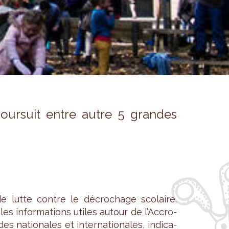
pour­suit entre autre 5 grandes
e lutte contre le décro­chage sco­laire.
 les infor­ma­tions utiles autour de l’Ac­cro­
s natio­nales et inter­na­tio­nales, indi­ca­