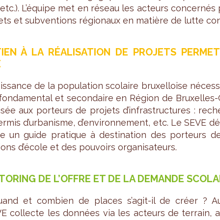
 etc.). L’équipe met en réseau les acteurs concer­nés 
jets et sub­ven­tions régio­naux en matière de lutte con
IEN À LA RÉA­LI­SA­TION DE PRO­JETS PER­ME
E
is­sance de la popu­la­tion sco­laire bruxel­loise néces­
on­da­men­tal et secon­daire en Région de Bruxelles-
li­sée aux por­teurs de pro­jets d’in­fra­struc­tures : re
r­mis d’ur­ba­nisme, d’en­vi­ron­ne­ment, etc. Le SEVE dé
un guide pra­tique à des­ti­na­tion des por­teurs de pr
tions d’école et des pou­voirs orga­ni­sa­teurs.
TO­RING DE L’OFFRE ET DE LA DEMANDE SCO­LA
uand et com­bien de places s’agit-il de créer ? Au 
E col­lecte les don­nées via les acteurs de ter­rain, ana