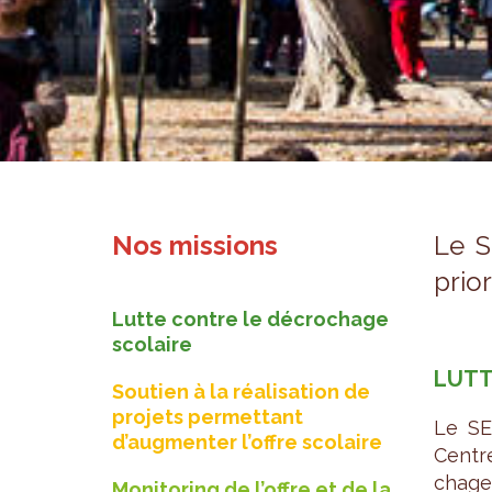
Nos missions
Le S
prio­r
Lutte contre le décrochage
scolaire
LUTT
Soutien à la réalisation de
projets permettant
Le SEV
d’augmenter l’offre scolaire
Centre 
chage 
Monitoring de l’offre et de la