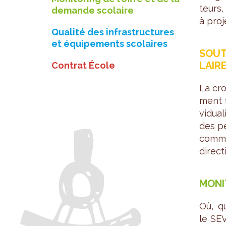
teurs,
demande scolaire
à pro­
Qualité des infrastructures
et équipements scolaires
SOU­T
LAIR
Contrat École
La cro
ment f
vi­dua­
des pe
comme 
direc­
MONI­
Où, q
le SEV