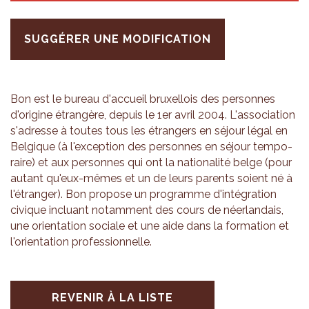
SUGGÉRER UNE MODIFICATION
Bon est le bureau d'ac­cueil bruxel­lois des per­sonnes
d'ori­gine étran­gère, depuis le 1er avril 2004. L'as­so­cia­tion
s'adresse à toutes tous les étran­gers en séjour légal en
Bel­gique (à l'ex­cep­tion des per­sonnes en séjour tem­po­
raire) et aux per­sonnes qui ont la natio­na­lité belge (pour
autant qu'eux-mêmes et un de leurs parents soient né à
l'étran­ger). Bon pro­pose un pro­gramme d'in­té­gra­tion
civique incluant notam­ment des cours de néer­lan­dais,
une orien­ta­tion sociale et une aide dans la for­ma­tion et
l'orien­ta­tion pro­fes­sion­nelle.
REVENIR À LA LISTE