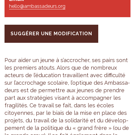
hello@ambassadeurs.org
SUGGÉRER UNE MODIFICATION
Pour aider un jeune à s’ac­cro­cher, ses pairs sont
les pre­miers atouts. Alors que de nom­breux
acteurs de l’édu­ca­tion tra­vaillent avec dif­fi­culté
sur l’ac­cro­chage sco­laire, l’op­tique des Ambas­sa­
deurs est de per­mettre aux jeunes de prendre
part aux stra­té­gies visant à accom­pa­gner les
fra­gi­li­tés. Ce tra­vail se fait, dans les écoles
citoyennes, par le biais de la mise en place des
pro­jets, du tra­vail de la soli­da­rité et du déve­lop­
pe­ment de la poli­tique du « grand frère » (ou de