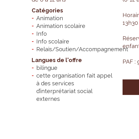
Catégories
Horair
Animation
13h30 à
Animation scolaire
Info
Réserv
Info scolaire
enfant
Relais/Soutien/Accompagnement
Langues de l'offre
PAF : g
bilingue
cette organisation fait appel
à des services
d’interprétariat social
externes