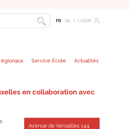
FR
NL
LOGIN
 régionaux
Service École
Actualités
xelles en collaboration avec
s
Avenue de Versailles 144