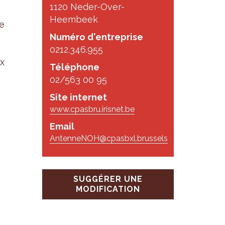
1120 Neder-Over-
Heembeek
e
Numéro d'entreprise
0212.346.955
ux
Téléphone
02/563 00 95
Site internet
www.cpasbru.irisnet.be
Email
AntenneNOH@cpasbxl.brussels
SUGGÉRER UNE
MODIFICATION