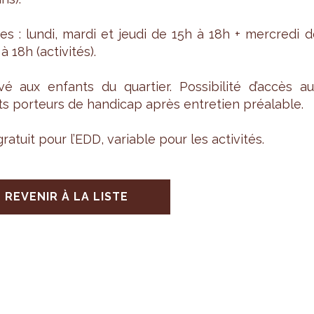
es : lundi, mardi et jeudi de 15h à 18h + mer­credi d
 18h (acti­vi­tés).
é aux enfants du quar­tier. Pos­si­bi­lité d’ac­cès a
s por­teurs de han­di­cap après entre­tien préa­lable.
ra­tuit pour l’EDD, variable pour les acti­vi­tés.
REVENIR À LA LISTE