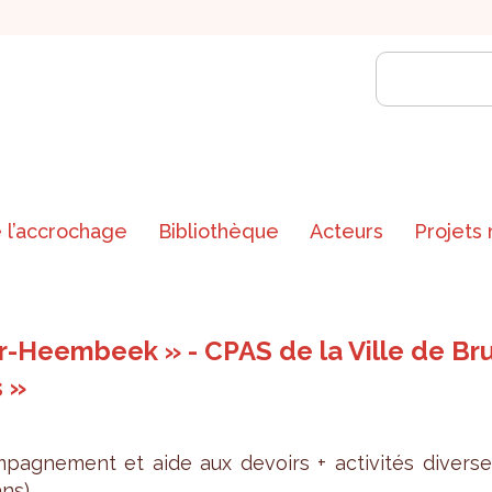
 l’accrochage
Bibliothèque
Acteurs
Projets
-Heembeek » - CPAS de la Ville de Bru
s »
pa­gne­ment et aide aux devoirs + acti­vi­tés diverse
ns).