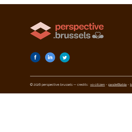
© 2026 perspective.brussels — credits :
vo citizen
-
pasdeBlabla
-
b