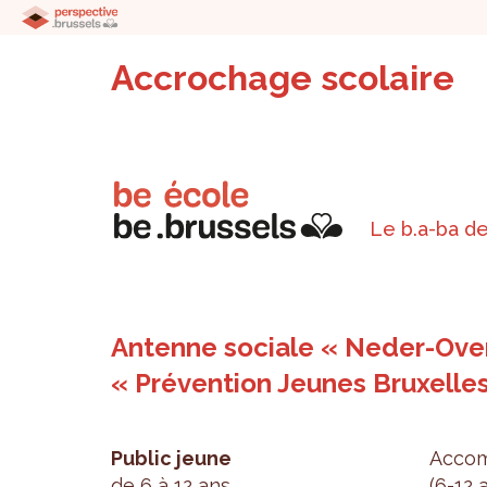
Accrochage scolaire
Le b.a-ba de
Antenne sociale « Neder-Over
« Prévention Jeunes Bruxelle
Public jeune
Accom­
de 6 à 12 ans
(6-12 a