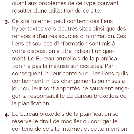
quant aux pro­blèmes de ce type pou­vant
résul­ter d'une uti­li­sa­tion de ce site.
Ce site Inter­net peut conte­nir des liens
hyper­textes vers d'autres sites ainsi que des
ren­vois à d'autres sources d'in­for­ma­tion. Ces
liens et sources d'in­for­ma­tion sont mis à
votre dis­po­si­tion à titre indi­ca­tif uni­que­
ment. Le Bureau bruxel­lois de la pla­ni­fi­ca­
tion n'a pas la maî­trise sur ces sites. Par
consé­quent, ni leur contenu ou les liens qu'ils
contiennent, ni les chan­ge­ments ou mises à
jour qui leur sont appor­tés ne sau­raient enga­
ger la res­pon­sa­bi­lité du Bureau bruxel­lois de
la pla­ni­fi­ca­tion.
Le Bureau bruxel­lois de la pla­ni­fi­ca­tion se
réserve le droit de modi­fier ou cor­ri­ger le
contenu de ce site Inter­net et cette men­tion