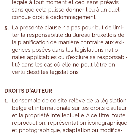
légale à tout moment et ceci sans pré­avis
sans que cela puisse don­ner lieu à un quel­
conque droit à dédom­ma­ge­ment.
La pré­sente clause n'a pas pour but de limi­
ter la res­pon­sa­bi­lité du Bureau bruxel­lois de
la pla­ni­fi­ca­tion de manière contraire aux exi­
gences posées dans les légis­la­tions natio­
nales appli­cables ou d'ex­clure sa res­pon­sa­bi­
lité dans les cas où elle ne peut l'être en
vertu des­dites légis­la­tions.
DROITS D'AU­TEUR
L'en­semble de ce site relève de la légis­la­tion
belge et inter­na­tio­nale sur les droits d'au­teur
et la pro­priété intel­lec­tuelle. A ce titre, toute
repro­duc­tion, repré­sen­ta­tion ico­no­gra­phique
et pho­to­gra­phique, adap­ta­tion ou modi­fi­ca­