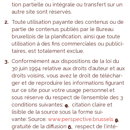
tion par­tielle ou inté­grale ou trans­fert sur un
autre site sont réser­vés.
Toute uti­li­sa­tion payante des conte­nus ou de
par­tie de conte­nus publiés par le Bureau
bruxel­lois de la pla­ni­fi­ca­tion, ainsi que toute
uti­li­sa­tion à des fins com­mer­ciales ou publi­ci­
taires, est tota­le­ment exclue.
Confor­mé­ment aux dis­po­si­tions de la loi du
30 juin 1994 rela­tive aux droits d'au­teur et aux
droits voi­sins, vous avez le droit de télé­char­
ger et de repro­duire les infor­ma­tions figu­rant
sur ce site pour votre usage per­son­nel et
sous réserve du res­pect de l'en­semble des 3
condi­tions sui­vantes:
cita­tion claire et
lisible de la source sous la forme sui­
vante: Source:
www.​perspective.​brussels
gra­tuité de la dif­fu­sion
res­pect de l'in­té­