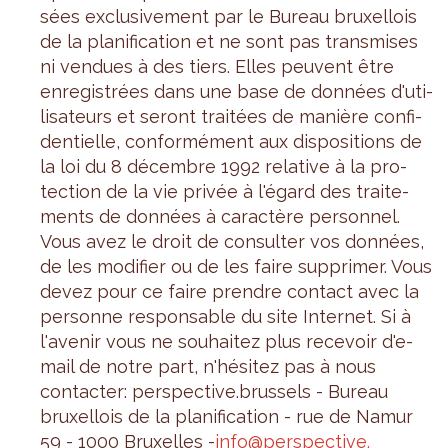
sées exclu­si­ve­ment par le Bureau bruxel­lois
de la pla­ni­fi­ca­tion et ne sont pas trans­mises
ni ven­dues à des tiers. Elles peuvent être
enre­gis­trées dans une base de don­nées d'uti­
li­sa­teurs et seront trai­tées de manière confi­
den­tielle, confor­mé­ment aux dis­po­si­tions de
la loi du 8 décembre 1992 rela­tive à la pro­
tec­tion de la vie pri­vée à l'égard des trai­te­
ments de don­nées à carac­tère per­son­nel.
Vous avez le droit de consul­ter vos don­nées,
de les modi­fier ou de les faire sup­pri­mer. Vous
devez pour ce faire prendre contact avec la
per­sonne res­pon­sable du site Inter­net. Si à
l'ave­nir vous ne sou­hai­tez plus rece­voir d'e-
mail de notre part, n'hé­si­tez pas à nous
contac­ter: pers­pec­tive.brus­sels - Bureau
bruxel­lois de la pla­ni­fi­ca­tion - rue de Namur
59 - 1000 Bruxelles -
info@​perspective.​