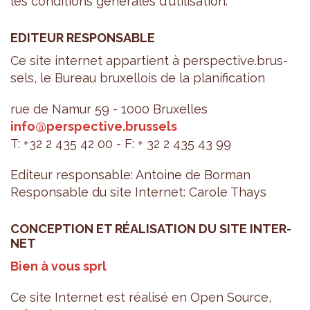
les condi­tions géné­rales d'uti­li­sa­tion.
EDI­TEUR RES­PON­SABLE
Ce site inter­net appar­tient à pers­pec­tive.brus­
sels, le Bureau bruxel­lois de la pla­ni­fi­ca­tion
rue de Namur 59 - 1000 Bruxelles
info@​perspective.​brussels
T: +32 2 435 42 00 - F: + 32 2 435 43 99
Edi­teur res­pon­sable: Antoine de Bor­man
Res­pon­sable du site Inter­net: Carole Thays
CONCEP­TION ET RÉA­LI­SA­TION DU SITE INTER­
NET
Bien à vous sprl
Ce site Inter­net est réa­lisé en Open Source,