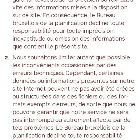
vité des infor­ma­tions mises à la dis­po­si­tion
sur ce site. En consé­quence, le Bureau
bruxel­lois de la pla­ni­fi­ca­tion décline toute
res­pon­sa­bi­lité pour toute impré­ci­sion,
inexac­ti­tude ou omis­sion des infor­ma­tions
que contient le pré­sent site.
Nous sou­hai­tons limi­ter autant que pos­sible
les incon­vé­nients occa­sion­nés par des
erreurs tech­niques. Cepen­dant, cer­taines
don­nées ou infor­ma­tions pré­sentes sur notre
site Inter­net peuvent ne pas avoir été créées
ou struc­tu­rées dans des fichiers ou des for­
mats exempts d'er­reurs, de sorte que nous ne
pou­vons garan­tir que notre ser­vice ne sera
pas inter­rompu ou autre­ment affecté par de
tels pro­blèmes. Le Bureau bruxel­lois de la
pla­ni­fi­ca­tion décline toute res­pon­sa­bi­lité