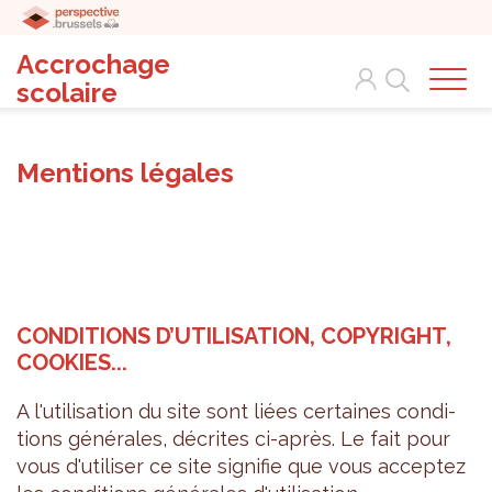
Accrochage
Search
scolaire
Mentions légales
CONDI­TIONS D’UTI­LI­SA­TION, COPY­RIGHT,
COOKIES...
A l'uti­li­sa­tion du site sont liées cer­taines condi­
tions géné­rales, décrites ci-après. Le fait pour
vous d'uti­li­ser ce site signi­fie que vous accep­tez