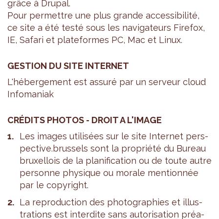
grâce à Dru­pal.
Pour per­mettre une plus grande acces­si­bi­lité,
ce site a été testé sous les navi­ga­teurs Fire­fox,
IE, Safari et pla­te­formes PC, Mac et Linux.
GES­TION DU SITE INTER­NET
L'hé­ber­ge­ment est assuré par un ser­veur cloud
Info­ma­niak
CRÉ­DITS PHO­TOS - DROIT A L'IMAGE
Les images uti­li­sées sur le site Inter­net pers­
pec­tive.brus­sels sont la pro­priété du Bureau
bruxel­lois de la pla­ni­fi­ca­tion ou de toute autre
per­sonne phy­sique ou morale men­tion­née
par le copy­right.
La repro­duc­tion des pho­to­gra­phies et illus­
tra­tions est inter­dite sans auto­ri­sa­tion préa­