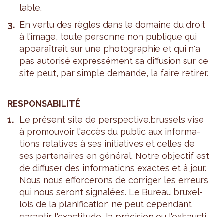
lable.
En vertu des règles dans le domaine du droit
à l'image, toute per­sonne non publique qui
appa­raî­trait sur une pho­to­gra­phie et qui n'a
pas auto­risé expres­sé­ment sa dif­fu­sion sur ce
site peut, par simple demande, la faire reti­rer.
RES­PON­SA­BI­LITÉ
Le pré­sent site de pers­pec­tive.brus­sels vise
à pro­mou­voir l'ac­cès du public aux infor­ma­
tions rela­tives à ses ini­tia­tives et celles de
ses par­te­naires en géné­ral. Notre objec­tif est
de dif­fu­ser des infor­ma­tions exactes et à jour.
Nous nous effor­ce­rons de cor­ri­ger les erreurs
qui nous seront signa­lées. Le Bureau bruxel­
lois de la pla­ni­fi­ca­tion ne peut cepen­dant
garan­tir l'exac­ti­tude, la pré­ci­sion ou l'ex­haus­ti­