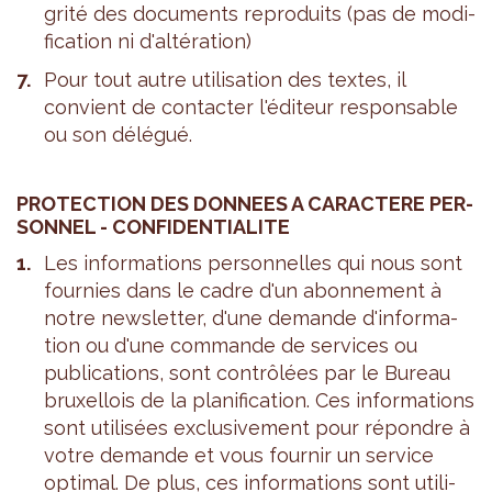
grité des docu­ments repro­duits (pas de modi­
fi­ca­tion ni d'al­té­ra­tion)
Pour tout autre uti­li­sa­tion des textes, il
convient de contac­ter l'édi­teur res­pon­sable
ou son délé­gué.
PRO­TEC­TION DES DON­NEES A CARAC­TERE PER­
SON­NEL - CONFI­DEN­TIA­LITE
Les infor­ma­tions per­son­nelles qui nous sont
four­nies dans le cadre d'un abon­ne­ment à
notre news­let­ter, d'une demande d'in­for­ma­
tion ou d'une com­mande de ser­vices ou
publi­ca­tions, sont contrô­lées par le Bureau
bruxel­lois de la pla­ni­fi­ca­tion. Ces infor­ma­tions
sont uti­li­sées exclu­si­ve­ment pour répondre à
votre demande et vous four­nir un ser­vice
opti­mal. De plus, ces infor­ma­tions sont uti­li­