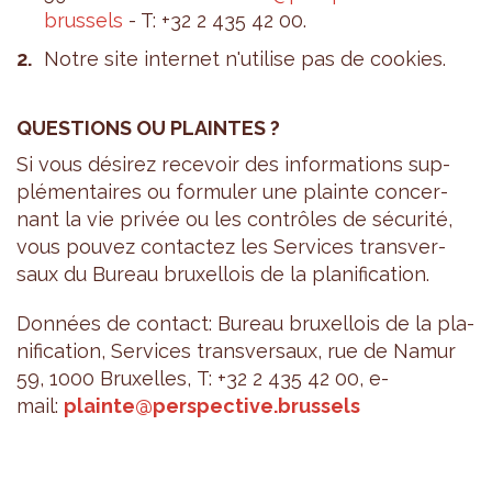
brussels
- T: +32 2 435 42 00.
Notre site inter­net n'uti­lise pas de cookies.
QUES­TIONS OU PLAINTES ?
Si vous dési­rez rece­voir des infor­ma­tions sup­
plé­men­taires ou for­mu­ler une plainte concer­
nant la vie pri­vée ou les contrôles de sécu­rité,
vous pou­vez contac­tez les Ser­vices trans­ver­
saux du Bureau bruxel­lois de la pla­ni­fi­ca­tion.
Don­nées de contact: Bureau bruxel­lois de la pla­
ni­fi­ca­tion, Ser­vices trans­ver­saux, rue de Namur
59, 1000 Bruxelles, T: +32 2 435 42 00, e-
mail:
plainte@​perspective.​brussels