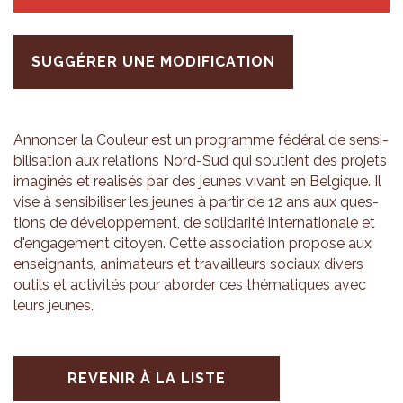
SUGGÉRER UNE MODIFICATION
Annon­cer la Cou­leur est un pro­gramme fédé­ral de sen­si­
bi­li­sa­tion aux rela­tions Nord-Sud qui sou­tient des pro­jets
ima­gi­nés et réa­li­sés par des jeunes vivant en Bel­gique. Il
vise à sen­si­bi­li­ser les jeunes à par­tir de 12 ans aux ques­
tions de déve­lop­pe­ment, de soli­da­rité inter­na­tio­nale et
d'en­ga­ge­ment citoyen. Cette asso­cia­tion pro­pose aux
ensei­gnants, ani­ma­teurs et tra­vailleurs sociaux divers
outils et acti­vi­tés pour abor­der ces thé­ma­tiques avec
leurs jeunes.
REVENIR À LA LISTE