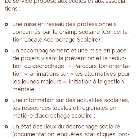
Le ser­vice pro­pose aux écoles et aux asso­cia­
tions :
une mise en réseau des pro­fes­sion­nels
concer­nés par le champ sco­laire (Concer­ta­
tion Locale Accro­chage Sco­laire) ;
un accom­pa­gne­ment et une mise en place
de pro­jets visant la pré­ven­tion et la réduc­
tion du décro­chage : « Par­cours ton orien­ta­
tion », ani­ma­tions sur « les alter­na­tives pour
les jeunes majeurs », ini­tia­tion à la ges­tion
men­tale... ;
une infor­ma­tion sur des actua­li­tés sco­laires,
les res­sources locales et régio­nales en
matière d'ac­cro­chage sco­laire ;
un état des lieux du décro­chage sco­laire
(docu­men­ta­tion, enquêtes, sta­tis­tiques, pro­