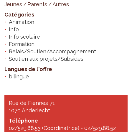
Jeunes
Parents
Autres
Catégories
Animation
Info
Info scolaire
Formation
Relais/Soutien/Accompagnement
Soutien aux projets/Subsides
Langues de l'offre
bilingue
Rue de Fiennes 71
1070 Anderlecht
Téléphone
02/529.88.53 (Coordinatrice) - 02/529.88.52