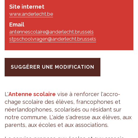
Site internet
www.anderlecht.be
Email
antennescolaire@anderlecht.brussels
stpschoolvragen@anderlecht.brussels
SUGGÉRER UNE MODIFICATION
L'
Antenne sco­laire
vise à ren­for­cer l'ac­cro­
chage sco­laire des élèves, fran­co­phones et
néer­lan­do­phones, sco­la­ri­sés ou rési­dant sur
notre com­mune. L'aide s'adresse aux élèves, aux
parents, aux écoles et aux asso­cia­tions.