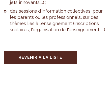
jets inno­vants,...) ;
des ses­sions d'in­for­ma­tion col­lec­tives, pour
les parents ou les pro­fes­sion­nels, sur des
thèmes liés à l'en­sei­gne­ment (ins­crip­tions
sco­laires, l'or­ga­ni­sa­tion de l'en­sei­gne­ment, ...).
REVENIR À LA LISTE