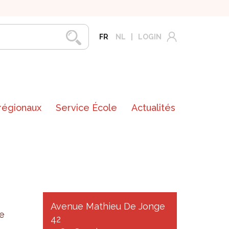
FR
NL
LOGIN
 régionaux
Service École
Actualités
Avenue Mathieu De Jonge
e
42