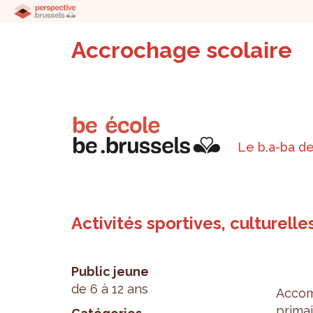
Accrochage scolaire
Le b.a-ba de
Activités sportives, culturell
Public jeune
de 6 à 12 ans
Accom
pri­ma