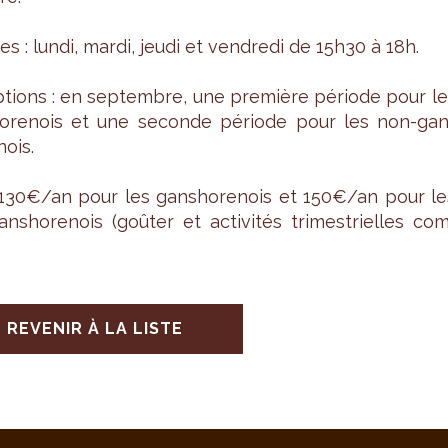
es : lundi, mardi, jeudi et ven­dredi de 15h30 à 18h.
ip­tions : en sep­tembre, une pre­mière période pour l
ho­re­nois et une seconde période pour les non-gan
­nois.
130€/an pour les gan­sho­re­nois et 150€/an pour le
n­sho­re­nois (goû­ter et acti­vi­tés tri­mes­trielles co
REVENIR À LA LISTE