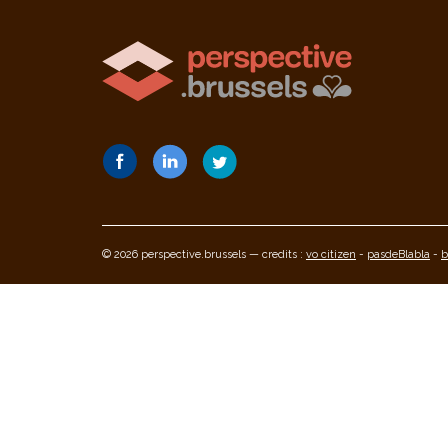
© 2026 perspective.brussels — credits :
vo citizen
-
pasdeBlabla
-
b