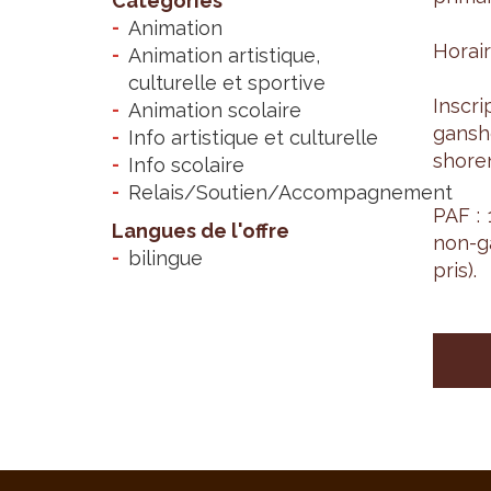
Catégories
Animation
Horair
Animation artistique,
culturelle et sportive
Ins­cr
Animation scolaire
gan­s
Info artistique et culturelle
sho­re
Info scolaire
Relais/Soutien/Accompagnement
PAF : 
Langues de l'offre
non-ga
bilingue
pris).