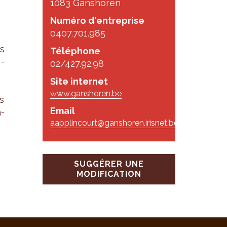
1083 Ganshoren
Numéro d'entreprise
0407.701.985
es
Téléphone
­
02/427.92.98
Site internet
www.ganshoren.be
s
Email
m­
aapplincourt@ganshoren.irisnet.be
SUGGÉRER UNE
MODIFICATION