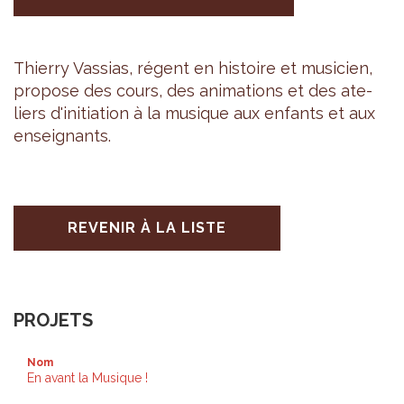
Thierry Vas­sias, régent en his­toire et musi­cien,
pro­pose des cours, des ani­ma­tions et des ate­
liers d'ini­tia­tion à la musique aux enfants et aux
ensei­gnants.
REVENIR À LA LISTE
PROJETS
Nom
En avant la Musique !