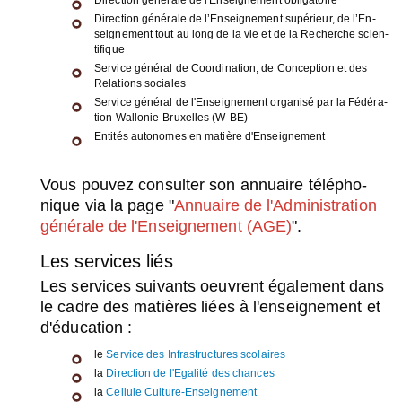
Direc­tion géné­rale de l'En­sei­gne­ment obli­ga­toire
Direc­tion géné­rale de l’En­sei­gne­ment supé­rieur, de l’En­
sei­gne­ment tout au long de la vie et de la Recherche scien­
ti­fique
Ser­vice géné­ral de Coor­di­na­tion, de Concep­tion et des
Rela­tions sociales
Ser­vice géné­ral de l'En­sei­gne­ment orga­nisé par la Fédé­ra­
tion Wal­lo­nie-Bruxelles (W-BE)
Enti­tés auto­nomes en matière d'En­sei­gne­ment
Vous pou­vez consul­ter son annuaire télé­pho­
nique via la page "
Annuaire de l'Ad­mi­nis­tra­tion
géné­rale de l'En­sei­gne­ment (AGE)
".
Les ser­vices liés
Les ser­vices sui­vants oeuvrent éga­le­ment dans
le cadre des matières liées à l'en­sei­gne­ment et
d'édu­ca­tion :
le
Ser­vice des Infra­struc­tures sco­laires
la
Direc­tion de l'Ega­lité des chances
la
Cel­lule Culture-Ensei­gne­ment