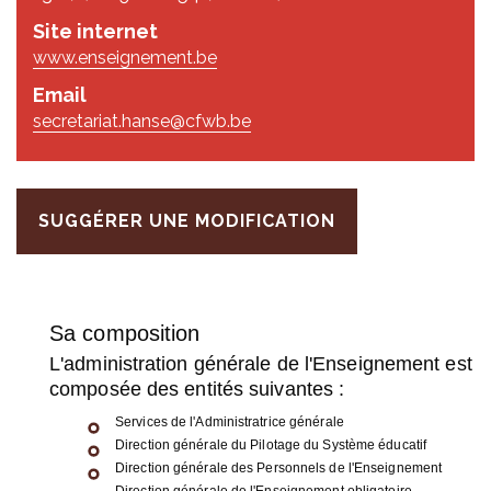
Site internet
www.enseignement.be
Email
secretariat.hanse@cfwb.be
SUGGÉRER UNE MODIFICATION
Sa com­po­si­tion
L'ad­mi­nis­tra­tion géné­rale de l'En­sei­gne­ment est
com­po­sée des enti­tés sui­vantes :
Ser­vices de l'Ad­mi­nis­tra­trice géné­rale
Direc­tion géné­rale du Pilo­tage du Sys­tème édu­ca­tif
Direc­tion géné­rale des Per­son­nels de l'En­sei­gne­ment