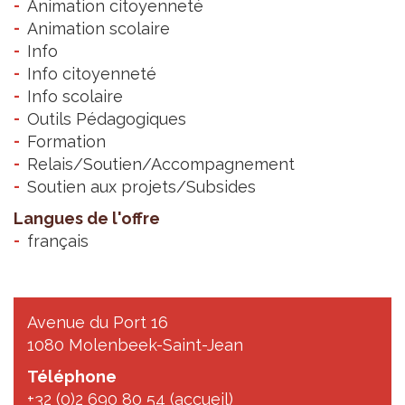
Animation citoyenneté
Animation scolaire
Info
Info citoyenneté
Info scolaire
Outils Pédagogiques
Formation
Relais/Soutien/Accompagnement
Soutien aux projets/Subsides
Langues de l'offre
français
Avenue du Port 16
1080 Molenbeek-Saint-Jean
Téléphone
+32 (0)2 690 80 54 (accueil)