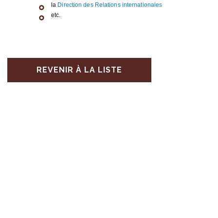
la
Direc­tion des Rela­tions inter­na­tio­nales
etc.
REVENIR À LA LISTE