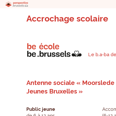
Accrochage scolaire
Le b.a-ba de
Antenne sociale « Moorslede »
Jeunes Bruxelles »
Public jeune
Accom­
de 6 à 12 ans
(6-12 a