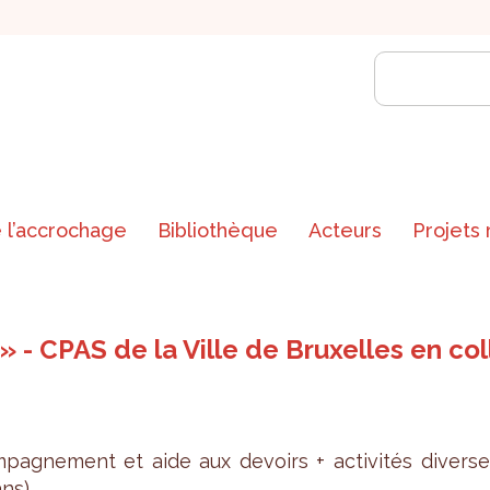
 l’accrochage
Bibliothèque
Acteurs
Projets
 - CPAS de la Ville de Bruxelles en co
pa­gne­ment et aide aux devoirs + acti­vi­tés diverse
ns).