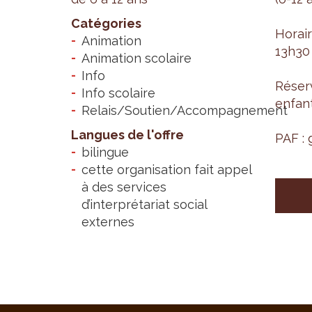
Catégories
Horair
Animation
13h30 à
Animation scolaire
Info
Réserv
Info scolaire
enfant
Relais/Soutien/Accompagnement
Langues de l'offre
PAF : g
bilingue
cette organisation fait appel
à des services
d’interprétariat social
externes