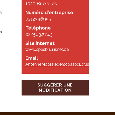
1020 Bruxelles
e
Numéro d'entreprise
0212346955
Téléphone
ux
02/563.27.43
Site internet
www.cpasbru.irisnet.be
Email
AntenneMoorslede@cpasbxl.brussels
SUGGÉRER UNE
MODIFICATION