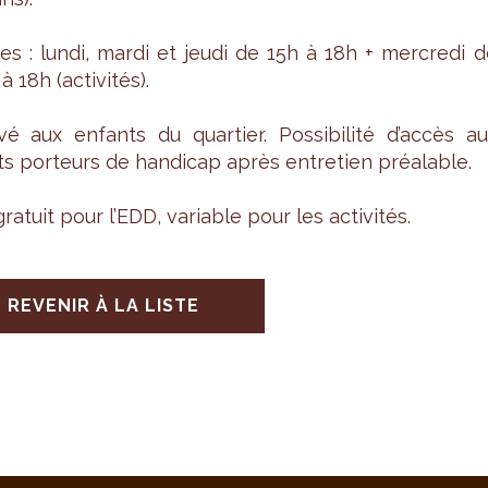
es : lundi, mardi et jeudi de 15h à 18h + mer­credi d
 18h (acti­vi­tés).
é aux enfants du quar­tier. Pos­si­bi­lité d’ac­cès a
s por­teurs de han­di­cap après entre­tien préa­lable.
ra­tuit pour l’EDD, variable pour les acti­vi­tés.
REVENIR À LA LISTE