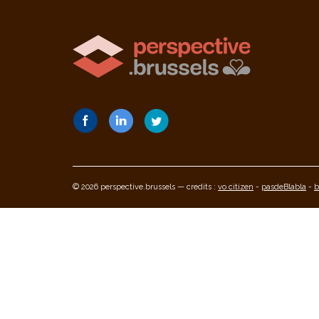
© 2026 perspective.brussels — credits :
vo citizen
-
pasdeBlabla
-
b