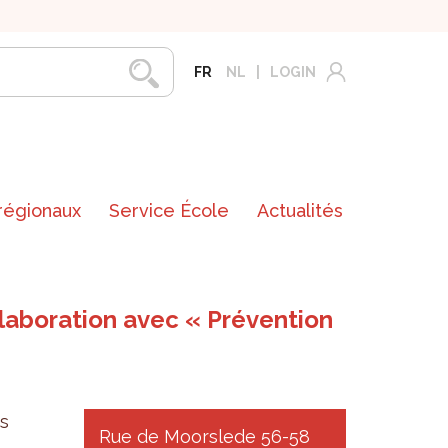
FR
NL
LOGIN
 régionaux
Service École
Actualités
llaboration avec « Prévention
s
Rue de Moorslede 56-58