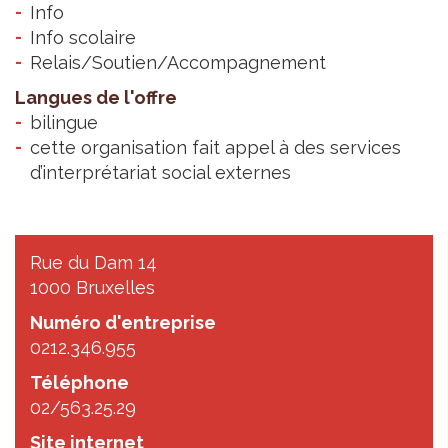
Info
Info scolaire
Relais/Soutien/Accompagnement
Langues de l'offre
bilingue
cette organisation fait appel à des services
d’interprétariat social externes
Rue du Dam 14
1000 Bruxelles
Numéro d'entreprise
0212.346.955
Téléphone
02/563.25.29
Site internet