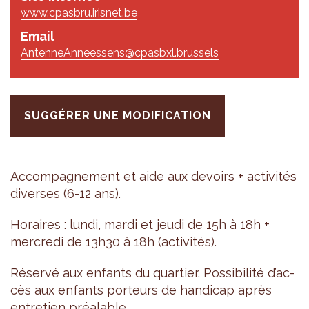
www.cpasbru.irisnet.be
Email
AntenneAnneessens@cpasbxl.brussels
SUGGÉRER UNE MODIFICATION
Accom­pa­gne­ment et aide aux devoirs + acti­vi­tés
diverses (6-12 ans).
Horaires : lundi, mardi et jeudi de 15h à 18h +
mer­credi de 13h30 à 18h (acti­vi­tés).
Réservé aux enfants du quar­tier. Pos­si­bi­lité d’ac­
cès aux enfants por­teurs de han­di­cap après
entre­tien préa­lable.