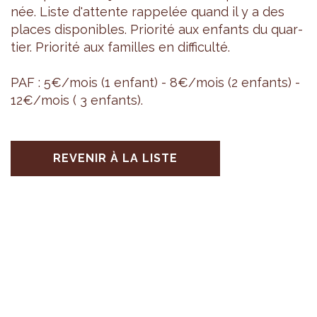
née. Liste d'at­tente rap­pe­lée quand il y a des
places dis­po­nibles. Prio­rité aux enfants du quar­
tier. Prio­rité aux familles en dif­fi­culté.
PAF : 5€/mois (1 enfant) - 8€/mois (2 enfants) -
12€/mois ( 3 enfants).
REVENIR À LA LISTE