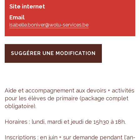
Site internet
Email
isabelle.boniver@wolu-services.be
SUGGÉRER UNE MODIFICATION
Aide et accom­pa­gne­ment aux devoirs + acti­vi­tés
pour les élèves de pri­maire (package com­plet
obli­ga­toire).
Horaires : lundi, mardi et jeudi de 15h30 à 18h.
Ins­crip­tions : en juin + sur demande pen­dant l'an­