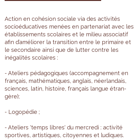
Action en cohé­sion sociale via des acti­vi­tés
socioé­du­ca­tives menées en par­te­na­riat avec les
éta­blis­se­ments sco­laires et le milieu asso­cia­tif
afin d’amé­lio­rer la tran­si­tion entre le pri­maire et
le secon­daire ainsi que de lut­ter contre les
inéga­li­tés sco­laires :
- Ate­liers péda­go­giques (accom­pa­gne­ment en
fran­çais, mathé­ma­tiques, anglais, néer­lan­dais,
sciences, latin, his­toire, fran­çais langue étran­
gère);
- Logo­pé­die ;
- Ate­liers 'temps libres' du mer­credi : acti­vité
spor­tives, artis­tiques, citoyennes et ludiques.