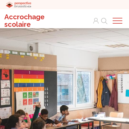
Accrochage
Search
scolaire