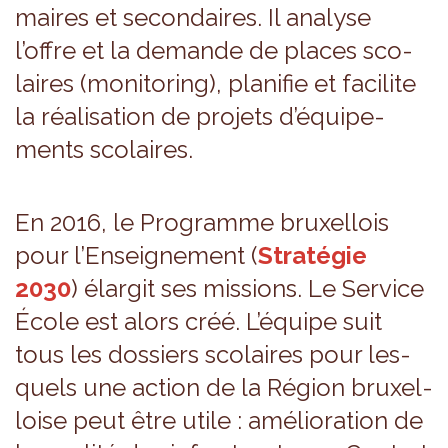
maires et secon­daires. Il ana­lyse
l’offre et la demande de places sco­
laires (moni­to­ring), pla­ni­fie et faci­lite
la réa­li­sa­tion de pro­jets d’équi­pe­
ments sco­laires.
En 2016, le Pro­gramme bruxel­lois
pour l’En­sei­gne­ment (
Stra­té­gie
2030
) élar­git ses mis­sions. Le Ser­vice
École est alors créé. L’équipe suit
tous les dos­siers sco­laires pour les­
quels une action de la Région bruxel­
loise peut être utile : amé­lio­ra­tion de