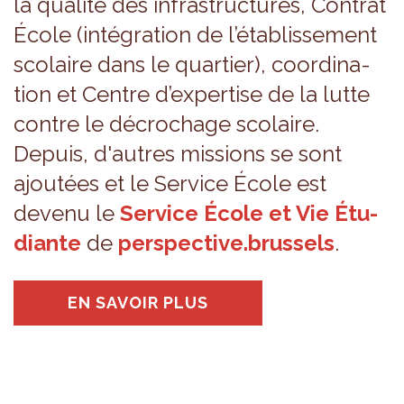
la qua­lité des infra­struc­tures, Contrat
École (inté­gra­tion de l’éta­blis­se­ment
sco­laire dans le quar­tier), coor­di­na­
tion et Centre d’ex­per­tise de la lutte
contre le décro­chage sco­laire.
Depuis, d'autres mis­sions se sont
ajou­tées et le Ser­vice École est
devenu le
Ser­vice École et Vie Étu­
diante
de
pers­pec­tive.brus­sels
.
EN SAVOIR PLUS