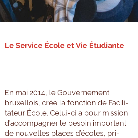
Le Service École et Vie Étudiante
En mai 2014, le Gou­ver­ne­ment
bruxel­lois, crée la fonc­tion de Faci­li­
ta­teur École. Celui-ci a pour mis­sion
d’ac­com­pa­gner le besoin impor­tant
de nou­velles places d’écoles, pri­