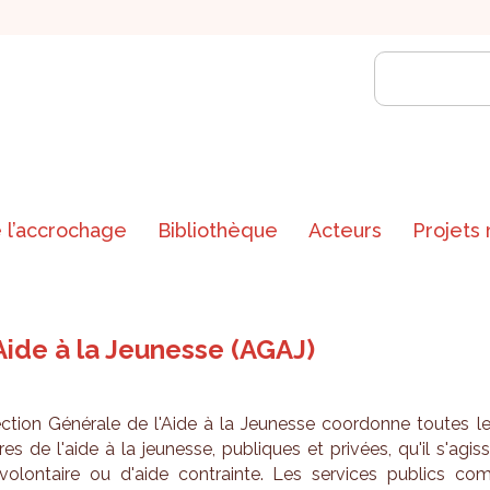
 l’accrochage
Bibliothèque
Acteurs
Projets
Aide à la Jeunesse (AGAJ)
c­tion Géné­rale de l'Aide à la Jeu­nesse coor­donne toutes l
ures de l'aide à la jeu­nesse, publiques et pri­vées, qu'il s'agis
volon­taire ou d'aide contrainte. Les ser­vices publics co