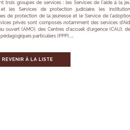
t trois groupes de ser­vices : les Ser­vices de l'aide à la je
t les Ser­vices de pro­tec­tion judi­ciaire, les Ins­ti­tu­tio
es de pro­tec­tion de la jeu­nesse et le Ser­vice de l'adop­tio
­vices pri­vés sont com­po­sés notam­ment des ser­vices d'Ai
eu ouvert (AMO), des Centres d'ac­cueil d'ur­gence (CAU), d
 péda­go­giques par­ti­cu­liers (PPP), ...
REVENIR À LA LISTE