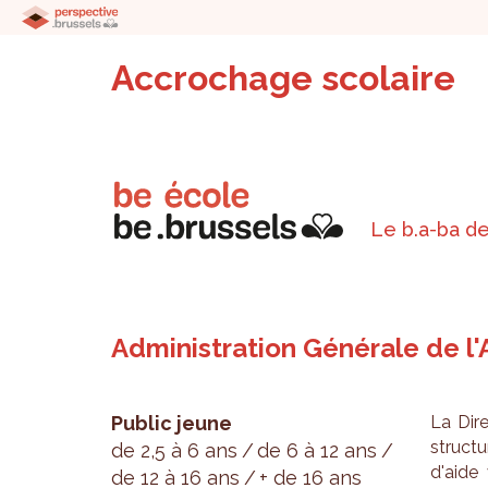
Accrochage scolaire
Le b.a-ba de
Administration Générale de l'
Public jeune
La Dire
struc­t
de 2,5 à 6 ans
de 6 à 12 ans
d'aide 
de 12 à 16 ans
+ de 16 ans