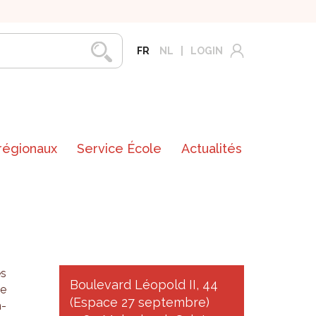
FR
NL
LOGIN
 régionaux
Service École
Actualités
es
Boulevard Léopold II, 44
se
(Espace 27 septembre)
m­