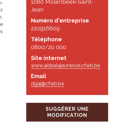
1080 Molenbeek-Saint-
u­
Jean
ns
n.
Numéro d'entreprise
de
220916609
es
Téléphone
0800/20 000
Site internet
www.aidealajeunesse.cfwb.be
Email
dgaj@cfwb.be
SUGGÉRER UNE
MODIFICATION