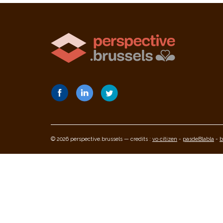
© 2026 perspective.brussels — credits :
vo citizen
-
pasdeBlabla
-
b