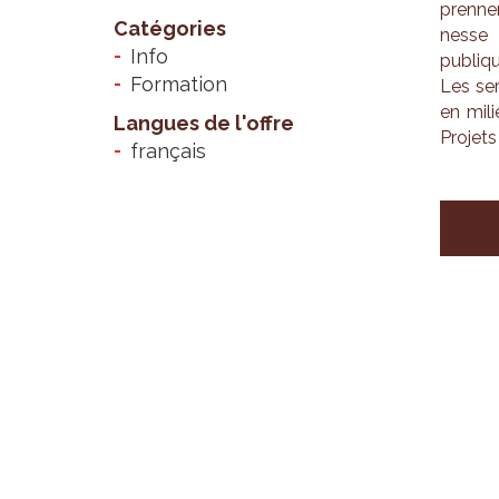
prennen
Catégories
nesse e
Info
publiqu
Formation
Les ser
en mili
Langues de l'offre
Pro­jets
français