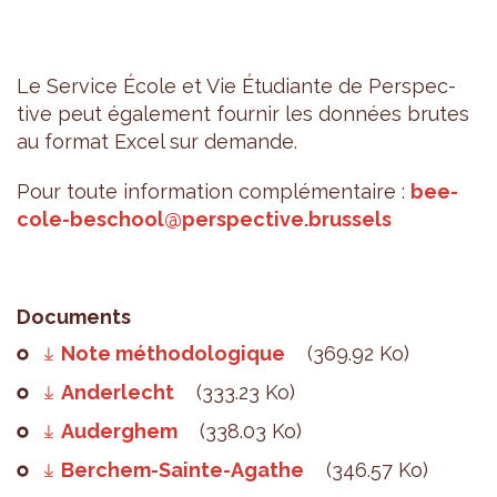
Le Ser­vice École et Vie Étu­diante de Pers­pec­
tive peut éga­le­ment four­nir les don­nées brutes
au for­mat Excel sur demande.
Pour toute infor­ma­tion com­plé­men­taire :
bee­
cole-bes­chool@​perspective.​brussels
Documents
Note méthodologique
(369.92 Ko)
Anderlecht
(333.23 Ko)
Auderghem
(338.03 Ko)
Berchem-Sainte-Agathe
(346.57 Ko)