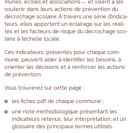
munes, écoles et asso­cia­tions ̶ et visent à les
sou­te­nir dans leurs actions de pré­ven­tion du
décro­chage sco­laire. À tra­vers une série d’in­di­ca­
teurs, elles apportent un éclai­rage sur les réa­li­
tés et les fac­teurs de risque du décro­chage sco­
laire à l’échelle locale.
Ces indi­ca­teurs, pré­sen­tés pour chaque com­
mune, peuvent aider à iden­ti­fier les besoins, à
orien­ter les déci­sions et à ren­for­cer les actions
de pré­ven­tion.
Vous trou­ve­rez sur cette page :
les fiches pdf de chaque com­mune ;
une note métho­do­lo­gique pré­sen­tant les
indi­ca­teurs rete­nus, leur inter­pré­ta­tion, et un
glos­saire des prin­ci­paux termes uti­li­sés.