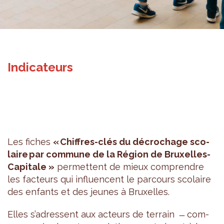
Indicateurs
Les fiches
« Chiffres-clés du décro­chage sco­
laire par com­mune de la Région de Bruxelles-
Capi­tale »
per­mettent de mieux com­prendre
les fac­teurs qui influencent le par­cours sco­laire
des enfants et des jeunes à Bruxelles.
Elles s’adressent aux acteurs de ter­rain ̶ com­