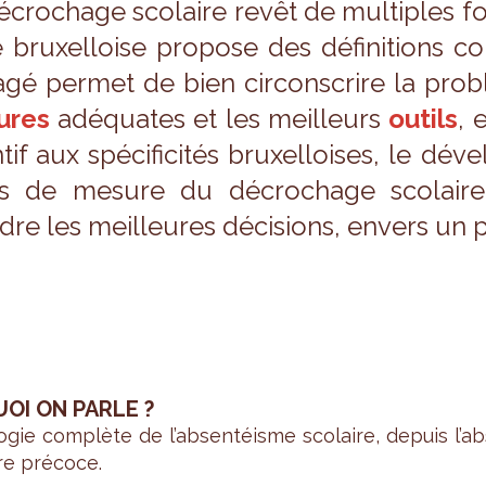
cro­chage sco­laire revêt de mul­tiples for
ie bruxel­loise pro­pose des défi­ni­tions
agé per­met de bien cir­cons­crire la pro­bl
ures
adé­quates et les meilleurs
outils
, 
­tif aux spé­ci­fi­ci­tés bruxel­loises, le dév
 de mesure du décro­chage sco­laire 
dre les meilleures déci­sions, envers un p
UOI ON PARLE ?
o­gie com­plète de l’ab­sen­téisme sco­laire, depuis l’ab
ire pré­coce.