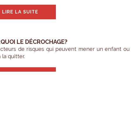
LIRE LA SUITE
QUOI LE DÉCROCHAGE?
c­teurs de risques qui peuvent mener un enfant ou u
 la quit­ter.
LIRE LA SUITE
CATEURS
iches
« Chiffres-clés du décro­chage sco­laire pa
ale »
per­mettent de mieux com­prendre les fac­teurs q
s et des jeunes à Bruxelles.