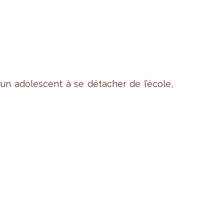
n ado­les­cent à se déta­cher de l’école,
r com­mune de la Région de Bruxelles-
ui influencent le par­cours sco­laire des