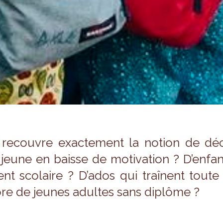
recouvre exac­te­ment la notion de décr
jeune en baisse de moti­va­tion ? D’en­fan
ent sco­laire ? D’ados qui traînent tout
re de jeunes adultes sans diplôme ?