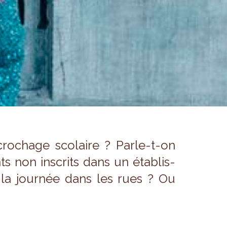
o­chage sco­laire ? Parle-t-on
ts non ins­crits dans un éta­blis­
e la jour­née dans les rues ? Ou