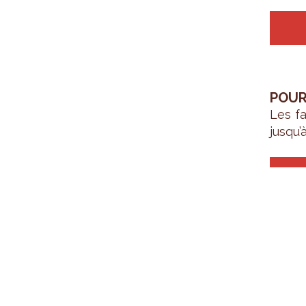
POUR
Les fa
jus­qu’à
INDI
Les f
Capi­t
enfant