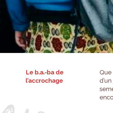
Le b.a.-ba de
Que 
l’accrochage
d’un 
se­m
enco