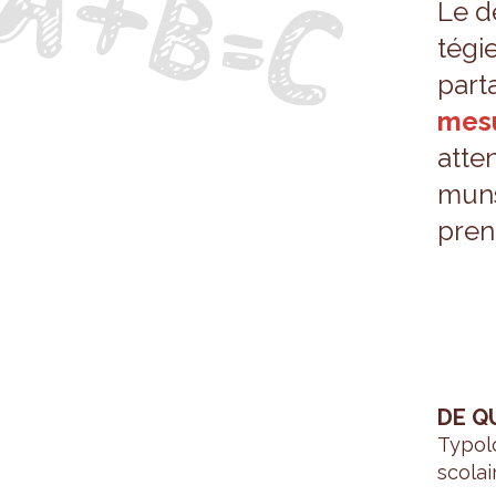
Le dé
té­g
par­t
mes
atten
muns
pren
DE Q
Typo­l
sco­la