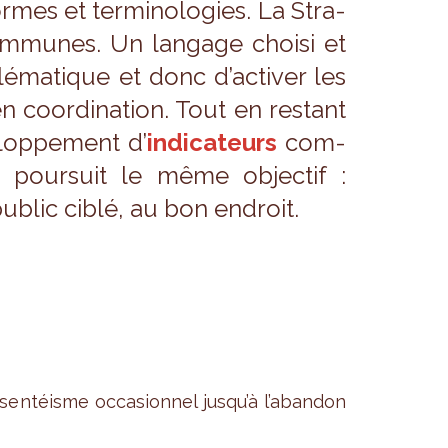
mes et ter­mi­no­lo­gies. La Stra­
 com­munes. Un lan­gage choisi et
é­ma­tique et donc d’ac­ti­ver les
en coor­di­na­tion. Tout en res­tant
e­lop­pe­ment d’
indi­ca­teurs
com­
pour­suit le même objec­tif :
ublic ciblé, au bon endroit.
­sen­téisme occa­sion­nel jus­qu’à l’aban­don