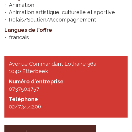
Animation
Animation artistique, culturelle et sportive
Relais/Soutien/Accompagnement
Langues de l'offre
français
Avenue Commandant Lothaire 36a
1040 Etterbeek
Numéro d'entreprise
0737504757
Téléphone
02/734.42.06