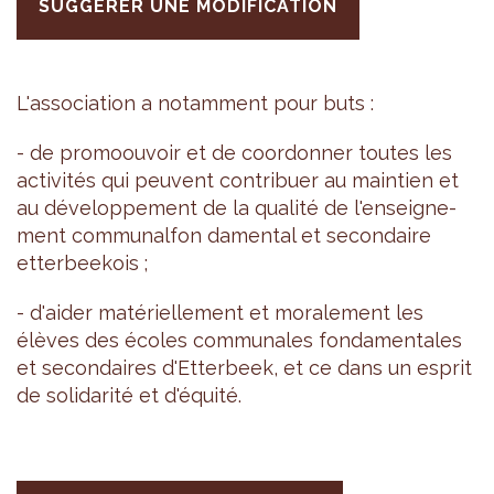
SUGGÉRER UNE MODIFICATION
L'as­so­cia­tion a notam­ment pour buts :
- de pro­moou­voir et de coor­don­ner toutes les
acti­vi­tés qui peuvent contri­buer au main­tien et
au déve­lop­pe­ment de la qua­lité de l'en­sei­gne­
ment com­mu­nal­fon damen­tal et secon­daire
etter­bee­kois ;
- d'ai­der maté­riel­le­ment et mora­le­ment les
élèves des écoles com­mu­nales fon­da­men­tales
et secon­daires d'Et­ter­beek, et ce dans un esprit
de soli­da­rité et d'équité.