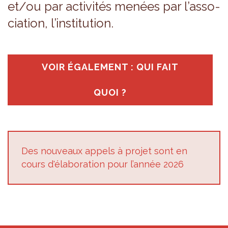
et/ou par acti­vi­tés menées par l’as­so­
cia­tion, l’ins­ti­tu­tion.
VOIR ÉGA­LE­MENT : QUI FAIT
QUOI ?
Des nou­veaux appels à pro­jet sont en
cours d'éla­bo­ra­tion pour l’an­née 2026