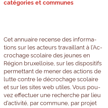
catégories et communes
Cet annuaire recense des infor­ma­
tions sur les acteurs tra­vaillant à l’Ac­
cro­chage sco­laire des jeunes en
Région bruxel­loise, sur les dis­po­si­tifs
per­met­tant de mener des actions de
lutte contre le décro­chage sco­laire
et sur les sites web utiles. Vous pou­
vez effec­tuer une recherche par lieu
d’ac­ti­vité, par com­mune, par pro­jet