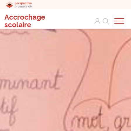
Accrochage
Search
scolaire