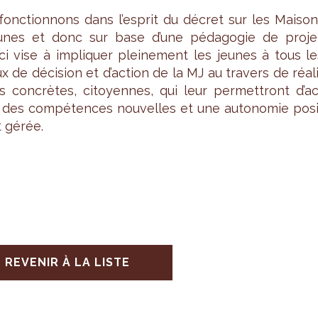
onc­tion­nons dans l’es­prit du décret sur les Mai­so
unes et donc sur base d’une péda­go­gie de pro­jet
ci vise à impli­quer plei­ne­ment les jeunes à tous l
x de déci­sion et d’ac­tion de la MJ au tra­vers de réa­l
ns concrètes, citoyennes, qui leur per­met­tront d’ac
r des com­pé­tences nou­velles et une auto­no­mie pos
t gérée.
REVENIR À LA LISTE