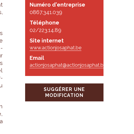
nt
Numéro d'entreprise
,
0867.341.039
Téléphone
02/223.14.89
s
e
Site internet
n­
www.actionjosaphat.be
r
Email
us
actionjosaphat@actionjosaphat.be
el
­
ou
SUGGÉRER UNE
MODIFICATION
n
,
la