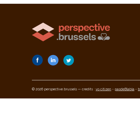
© 2026 perspective.brussels — credits :
vo citizen
-
pasdeBlabla
-
b