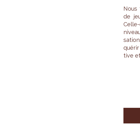
Nous f
de je
Celle-
niveau
sa­tio
qué­ri
tive e