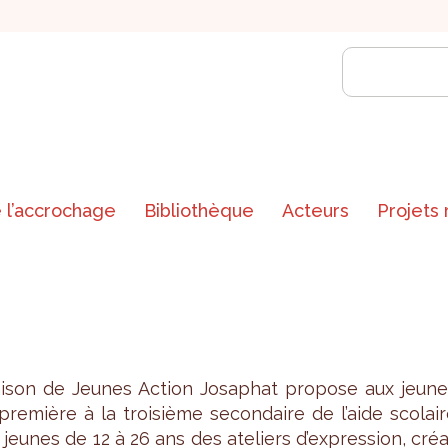
 l’accrochage
Bibliothèque
Acteurs
Projets
i­son de Jeunes Action Josa­phat pro­pose aux jeune
pre­mière à la troi­sième secon­daire de l’aide sco­lai
 jeunes de 12 à 26 ans des ate­liers d’ex­pres­sion, cré