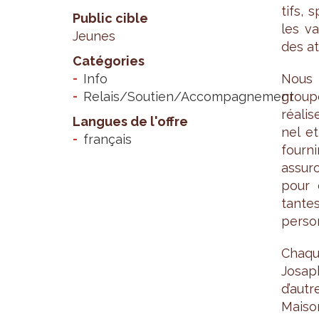
tifs, 
Public cible
les va
Jeunes
des at
Catégories
Info
Nous 
Relais/Soutien/Accompagnement
group
réa­li
Langues de l'offre
nel et
français
four­n
assu­r
pour d
tantes
per­son
Chaqu
Josa­p
d’autr
Mai­so