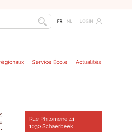
FR
NL
LOGIN
 régionaux
Service École
Actualités
s
Rue Philomène 41
re
1030 Schaerbeek
a­