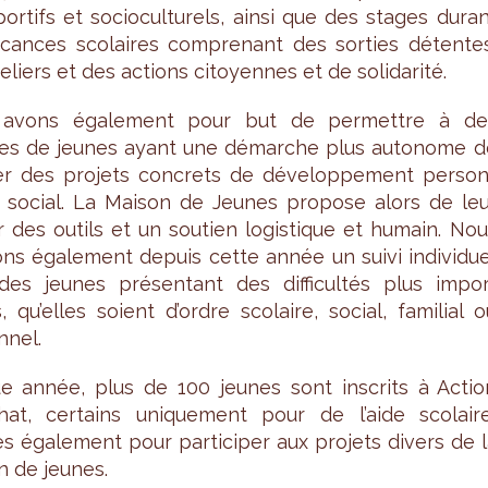
spor­tifs et socio­cul­tu­rels, ainsi que des stages dura
cances sco­laires com­pre­nant des sor­ties détentes
e­liers et des actions citoyennes et de soli­da­rité.
avons éga­le­ment pour but de per­mettre à de
es de jeunes ayant une démarche plus auto­nome d
­ser des pro­jets concrets de déve­lop­pe­ment per­so
 social. La Mai­son de Jeunes pro­pose alors de leu
ir des outils et un sou­tien logis­tique et humain. No
ons éga­le­ment depuis cette année un suivi indi­vi­du
es jeunes pré­sen­tant des dif­fi­cul­tés plus impor
, qu’elles soient d’ordre sco­laire, social, fami­lial 
­nel.
e année, plus de 100 jeunes sont ins­crits à Actio
hat, cer­tains uni­que­ment pour de l’aide sco­laire
es éga­le­ment pour par­ti­ci­per aux pro­jets divers de 
n de jeunes.