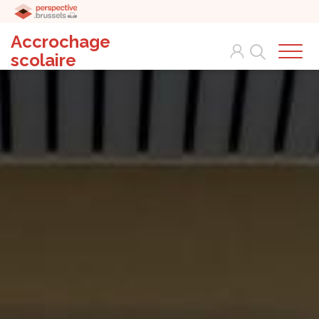
Accrochage
Search
scolaire