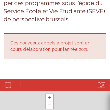
per ces pro­grammes sous l’égide du
Ser­vice École et Vie Étu­diante (SEVE)
de pers­pec­tive.brus­sels.
Des nou­veaux appels à pro­jet sont en
cours d'éla­bo­ra­tion pour l’an­née 2026
+
−