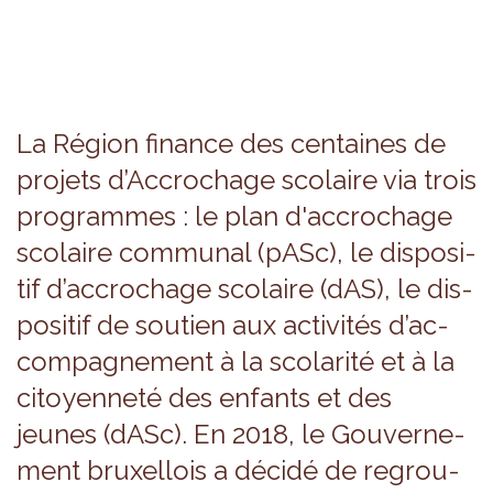
La Région finance des cen­taines de
pro­jets d’Ac­cro­chage sco­laire via trois
pro­grammes : le plan d'ac­cro­chage
sco­laire com­mu­nal (pASc), le dis­po­si­
tif d’ac­cro­chage sco­laire (dAS), le dis­
po­si­tif de sou­tien aux acti­vi­tés d’ac­
com­pa­gne­ment à la sco­la­rité et à la
citoyen­neté des enfants et des
jeunes (dASc). En 2018, le Gou­ver­ne­
ment bruxel­lois a décidé de regrou­