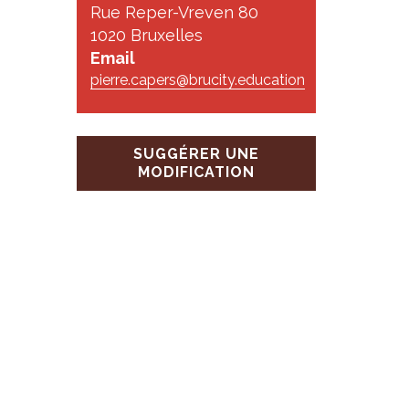
s
Rue Reper-Vreven 80
1020 Bruxelles
Email
pierre.capers@brucity.education
SUGGÉRER UNE
MODIFICATION