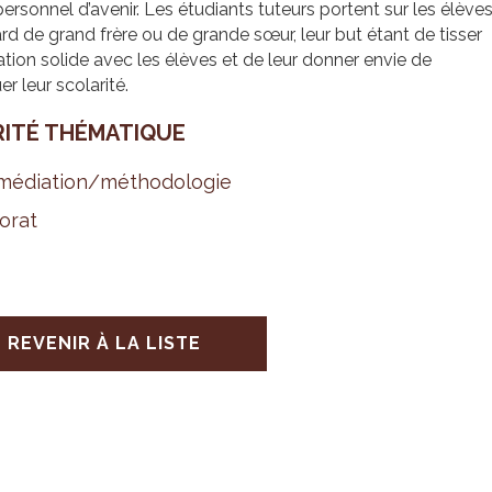
personnel d’avenir. Les étudiants tuteurs portent sur les élève
rd de grand frère ou de grande sœur, leur but étant de tisser
ation solide avec les élèves et de leur donner envie de
er leur scolarité.
RITÉ THÉ­MA­TIQUE
é­dia­tion/métho­do­lo­gie
o­rat
REVENIR À LA LISTE