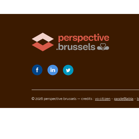
© 2026 perspective.brussels — credits :
vo citizen
-
pasdeBlabla
-
b