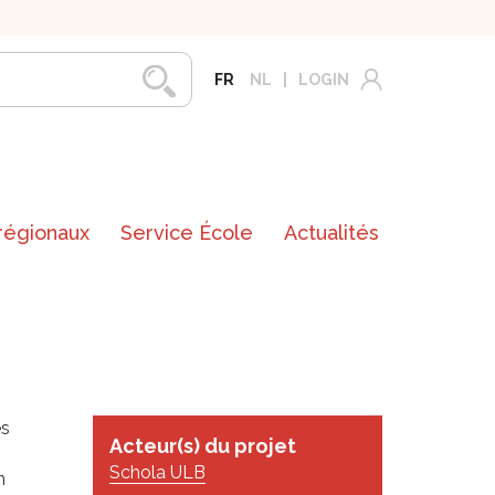
FR
NL
LOGIN
 régionaux
Service École
Actualités
es
Acteur(s) du projet
Schola ULB
n