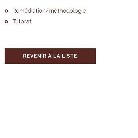
Remé­dia­tion/métho­do­lo­gie
Tuto­rat
REVENIR À LA LISTE