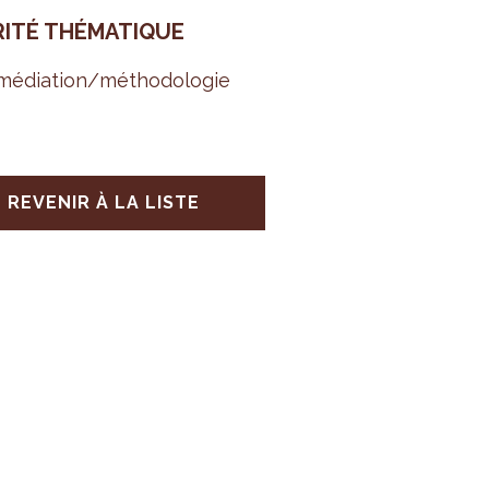
RITÉ THÉ­MA­TIQUE
é­dia­tion/métho­do­lo­gie
REVENIR À LA LISTE