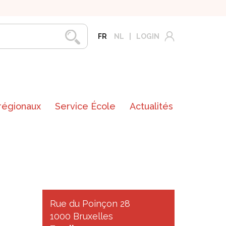
FR
NL
LOGIN
 régionaux
Service École
Actualités
Rue du Poinçon 28
1000 Bruxelles