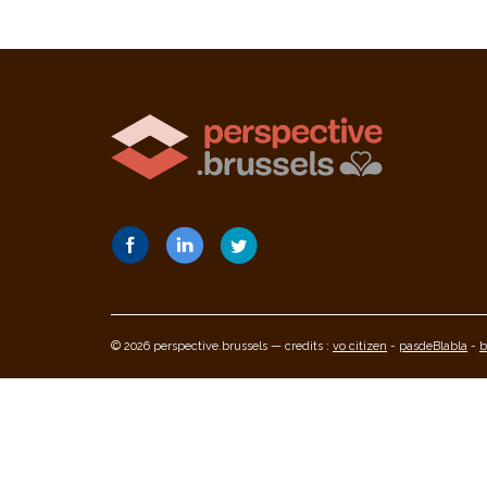
© 2026 perspective.brussels — credits :
vo citizen
-
pasdeBlabla
-
b