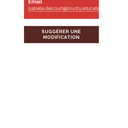
Email
isabelle.delcourt@brucity.education
SUGGÉRER UNE
MODIFICATION