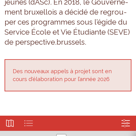
jeunes (dASc). En 2018, le Gou­ver­ne­
ment bruxel­lois a décidé de regrou­
per ces pro­grammes sous l’égide du
Ser­vice École et Vie Étu­diante (SEVE)
de pers­pec­tive.brus­sels.
Des nou­veaux appels à pro­jet sont en
cours d'éla­bo­ra­tion pour l’an­née 2026