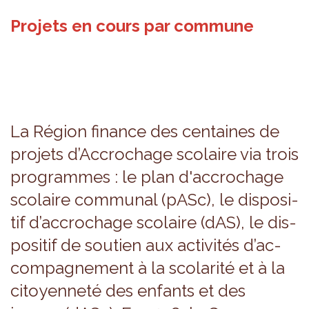
Projets en cours par commune
La Région finance des cen­taines de
pro­jets d’Ac­cro­chage sco­laire via trois
pro­grammes : le plan d'ac­cro­chage
sco­laire com­mu­nal (pASc), le dis­po­si­
tif d’ac­cro­chage sco­laire (dAS), le dis­
po­si­tif de sou­tien aux acti­vi­tés d’ac­
com­pa­gne­ment à la sco­la­rité et à la
citoyen­neté des enfants et des