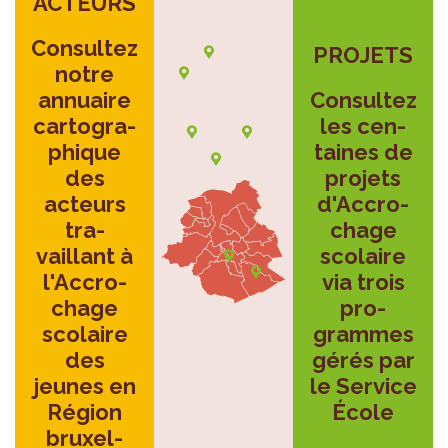
ACTEURS
Consul­tez
PRO­JETS
notre
annuaire
Consul­tez
car­to­gra­
les cen­
phique
taines de
des
pro­jets
acteurs
d'Ac­cro­
tra­
chage
vaillant à
sco­laire
l'Ac­cro­
via trois
chage
pro­
sco­laire
grammes
des
gérés par
jeunes en
le Ser­vice
Région
École
bruxel­