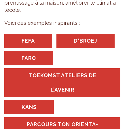
pren­tis­sage à la mai­son, amé­lio­rer le cli­mat à
l’école.
Voici des exemples ins­pi­rants :
FEFA
D'BROEJ
FARO
TOE­KOMST ATE­LIERS DE
L’AVE­NIR
KANS
PAR­COURS TON ORIEN­TA­