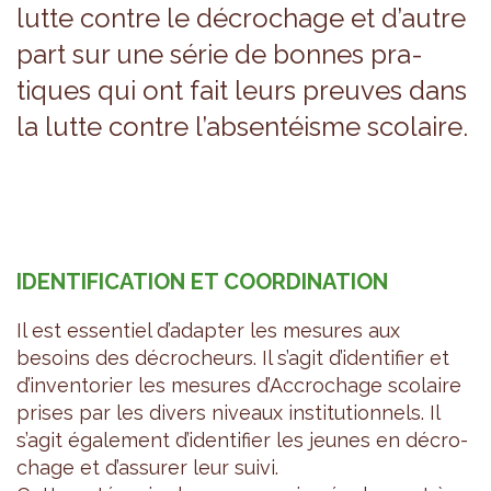
lutte contre le décro­chage et d’autre
part sur une série de bonnes pra­
tiques qui ont fait leurs preuves dans
la lutte contre l’ab­sen­téisme sco­laire.
IDEN­TI­FI­CA­TION ET COOR­DI­NA­TION
Il est essen­tiel d’adap­ter les mesures aux
besoins des décro­cheurs. Il s’agit d’iden­ti­fier et
d’in­ven­to­rier les mesures d’Ac­cro­chage sco­laire
prises par les divers niveaux ins­ti­tu­tion­nels. Il
s’agit éga­le­ment d’iden­ti­fier les jeunes en décro­
chage et d’as­su­rer leur suivi.