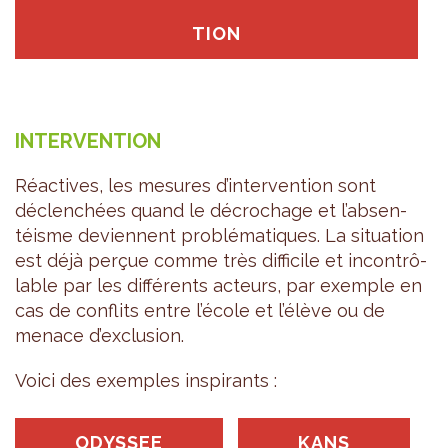
TION
INTER­VEN­TION
Réac­tives, les mesures d’in­ter­ven­tion sont
déclen­chées quand le décro­chage et l’ab­sen­
téisme deviennent pro­blé­ma­tiques. La situa­tion
est déjà per­çue comme très dif­fi­cile et incon­trô­
lable par les dif­fé­rents acteurs, par exemple en
cas de conflits entre l’école et l’élève ou de
menace d’ex­clu­sion.
Voici des exemples ins­pi­rants :
ODYS­SEE
KANS