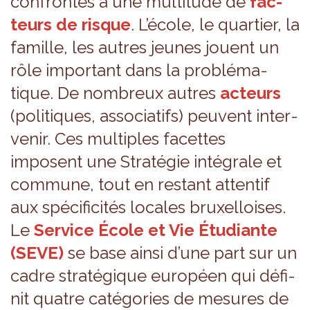
confron­tés à une mul­ti­tude de
fac­
teurs de risque
. L’école, le quar­tier, la
famille, les autres jeunes jouent un
rôle impor­tant dans la pro­blé­ma­
tique. De nom­breux autres
acteurs
(poli­tiques, asso­cia­tifs) peuvent inter­
ve­nir. Ces mul­tiples facettes
imposent une Stra­té­gie inté­grale et
com­mune, tout en res­tant atten­tif
aux spé­ci­fi­ci­tés locales bruxel­loises.
Le
Ser­vice École et Vie Étu­diante
(SEVE)
se base ainsi d’une part sur un
cadre stra­té­gique euro­péen qui défi­
nit quatre caté­go­ries de mesures de