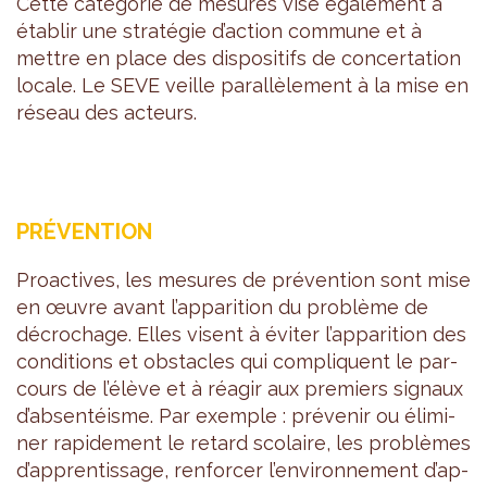
Cette caté­go­rie de mesures vise éga­le­ment à
éta­blir une stra­té­gie d’ac­tion com­mune et à
mettre en place des dis­po­si­tifs de concer­ta­tion
locale. Le SEVE veille paral­lè­le­ment à la mise en
réseau des acteurs.
PRÉ­VEN­TION
Proac­tives, les mesures de pré­ven­tion sont mise
en œuvre avant l’ap­pa­ri­tion du pro­blème de
décro­chage. Elles visent à évi­ter l’ap­pa­ri­tion des
condi­tions et obs­tacles qui com­pliquent le par­
cours de l’élève et à réagir aux pre­miers signaux
d’ab­sen­téisme. Par exemple : pré­ve­nir ou éli­mi­
ner rapi­de­ment le retard sco­laire, les pro­blèmes
d’ap­pren­tis­sage, ren­for­cer l’en­vi­ron­ne­ment d’ap­