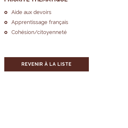
Aide aux devoirs
Appren­tis­sage fran­çais
Cohé­sion/citoyen­neté
REVENIR À LA LISTE