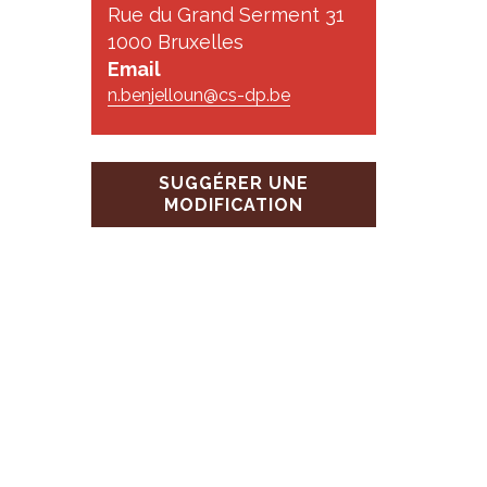
Rue du Grand Serment 31
1000 Bruxelles
Email
n.benjelloun@cs-dp.be
SUGGÉRER UNE
MODIFICATION