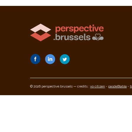
© 2026 perspective.brussels — credits :
vo citizen
-
pasdeBlabla
-
b