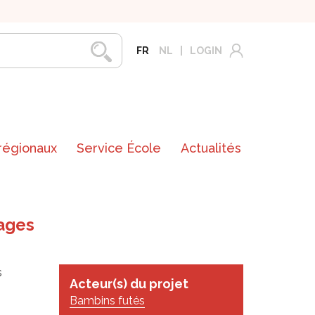
FR
NL
LOGIN
 régionaux
Service École
Actualités
sages
s
Acteur(s) du projet
Bambins futés