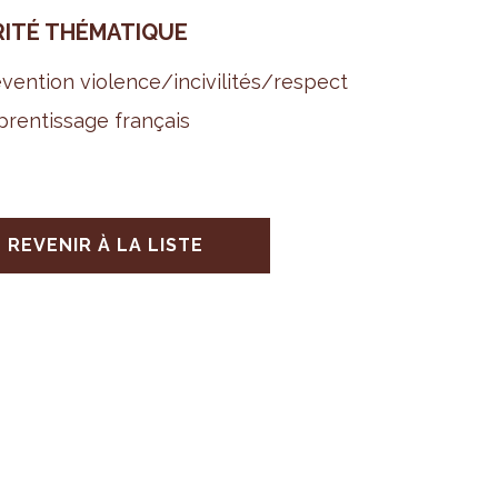
RITÉ THÉ­MA­TIQUE
­ven­tion vio­lence/inci­vi­li­tés/res­pect
ren­tis­sage fran­çais
REVENIR À LA LISTE