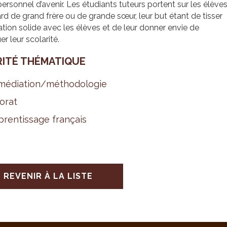
personnel d’avenir. Les étudiants tuteurs portent sur les élève
rd de grand frère ou de grande sœur, leur but étant de tisser
ation solide avec les élèves et de leur donner envie de
er leur scolarité.
RITÉ THÉ­MA­TIQUE
é­dia­tion/métho­do­lo­gie
o­rat
ren­tis­sage fran­çais
REVENIR À LA LISTE