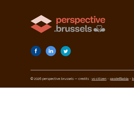
© 2026 perspective.brussels — credits :
vo citizen
-
pasdeBlabla
-
b