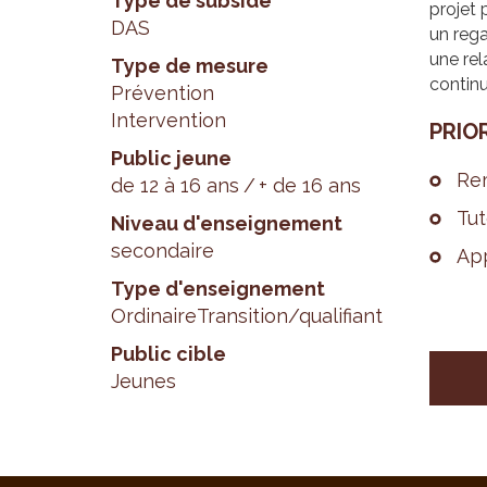
Type de subside
projet 
DAS
un rega
une rel
Type de mesure
continu
Prévention
Intervention
PRIO­
Public jeune
Rem
de 12 à 16 ans
+ de 16 ans
Tut
Niveau d'enseignement
secondaire
App
Type d'enseignement
Ordinaire
Transition/qualifiant
Public cible
Jeunes