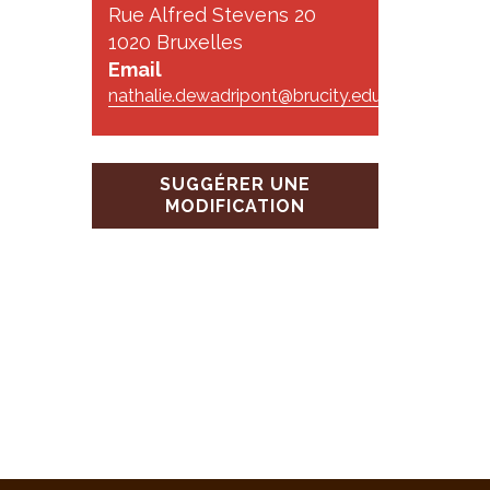
s
Rue Alfred Stevens 20
1020 Bruxelles
Email
nathalie.dewadripont@brucity.education
SUGGÉRER UNE
MODIFICATION