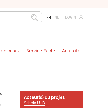
FR
NL
LOGIN
 régionaux
Service École
Actualités
es
Acteur(s) du projet
Schola ULB
n