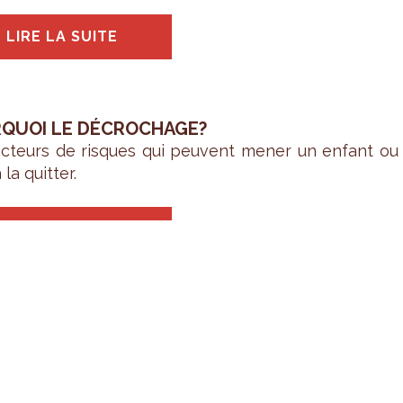
LIRE LA SUITE
QUOI LE DÉCROCHAGE?
c­teurs de risques qui peuvent mener un enfant ou u
 la quit­ter.
LIRE LA SUITE
CATEURS
iches
« Chiffres-clés du décro­chage sco­laire pa
ale »
per­mettent de mieux com­prendre les fac­teurs q
s et des jeunes à Bruxelles.