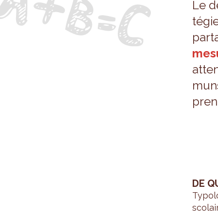
Le dé
té­g
par­t
mes
atten
muns
pren
DE Q
Typo­l
sco­la