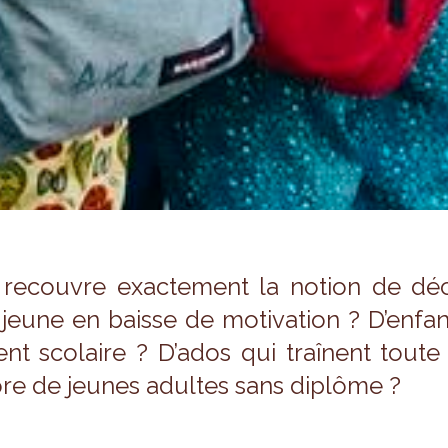
recouvre exac­te­ment la notion de décr
jeune en baisse de moti­va­tion ? D’en­fan
ent sco­laire ? D’ados qui traînent tout
re de jeunes adultes sans diplôme ?