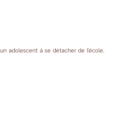
n ado­les­cent à se déta­cher de l’école,
r com­mune de la Région de Bruxelles-
ui influencent le par­cours sco­laire des