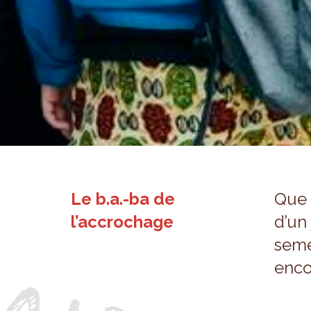
Le b.a.-ba de
Que 
l’accrochage
d’un 
se­m
enco