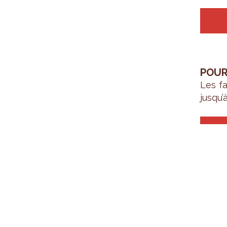
POUR
Les fa
jus­qu’à
INDI
Les f
Capi­t
enfant