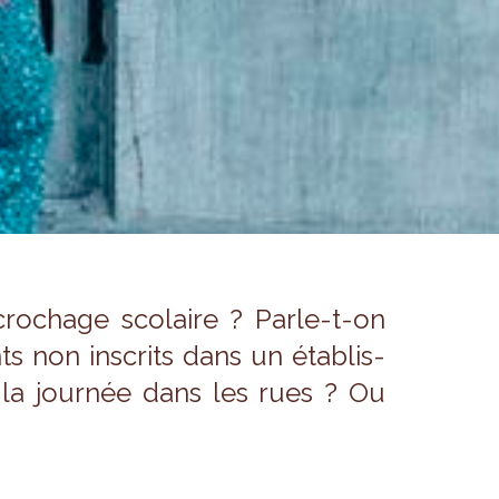
o­chage sco­laire ? Parle-t-on
ts non ins­crits dans un éta­blis­
e la jour­née dans les rues ? Ou