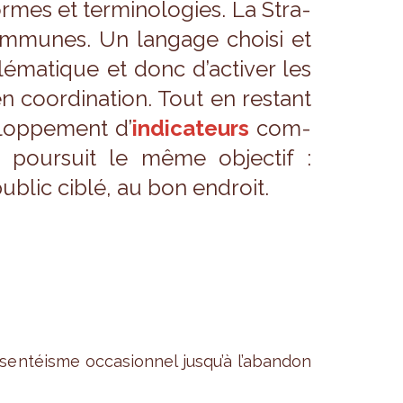
mes et ter­mi­no­lo­gies. La Stra­
 com­munes. Un lan­gage choisi et
é­ma­tique et donc d’ac­ti­ver les
en coor­di­na­tion. Tout en res­tant
e­lop­pe­ment d’
indi­ca­teurs
com­
pour­suit le même objec­tif :
ublic ciblé, au bon endroit.
­sen­téisme occa­sion­nel jus­qu’à l’aban­don