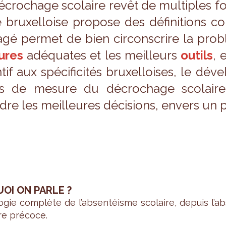
cro­chage sco­laire revêt de mul­tiples for
ie bruxel­loise pro­pose des défi­ni­tions
agé per­met de bien cir­cons­crire la pro­bl
ures
adé­quates et les meilleurs
outils
, 
­tif aux spé­ci­fi­ci­tés bruxel­loises, le dév
 de mesure du décro­chage sco­laire 
dre les meilleures déci­sions, envers un p
UOI ON PARLE ?
o­gie com­plète de l’ab­sen­téisme sco­laire, depuis l’ab
ire pré­coce.