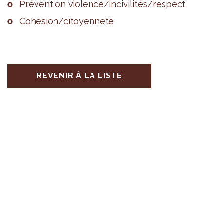
Pré­ven­tion vio­lence/inci­vi­li­tés/res­pect
Cohé­sion/citoyen­neté
REVENIR À LA LISTE