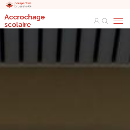
Accrochage
Search
scolaire