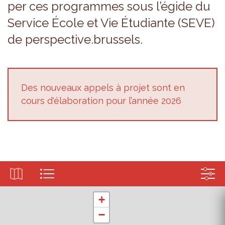
per ces pro­grammes sous l’égide du
Ser­vice École et Vie Étu­diante (SEVE)
de pers­pec­tive.brus­sels.
Des nou­veaux appels à pro­jet sont en
cours d'éla­bo­ra­tion pour l’an­née 2026
+
−