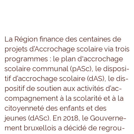
La Région finance des cen­taines de
pro­jets d’Ac­cro­chage sco­laire via trois
pro­grammes : le plan d'ac­cro­chage
sco­laire com­mu­nal (pASc), le dis­po­si­
tif d’ac­cro­chage sco­laire (dAS), le dis­
po­si­tif de sou­tien aux acti­vi­tés d’ac­
com­pa­gne­ment à la sco­la­rité et à la
citoyen­neté des enfants et des
jeunes (dASc). En 2018, le Gou­ver­ne­
ment bruxel­lois a décidé de regrou­