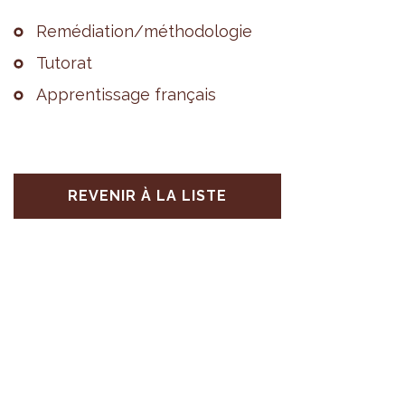
Remé­dia­tion/métho­do­lo­gie
Tuto­rat
Appren­tis­sage fran­çais
REVENIR À LA LISTE