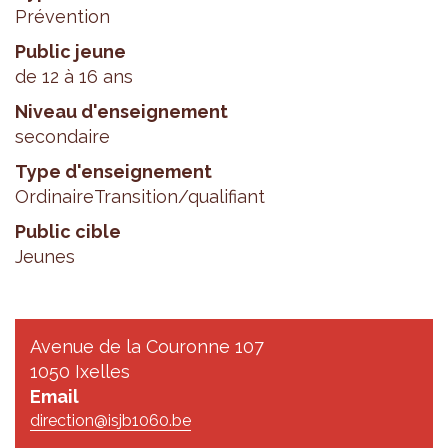
Prévention
Public jeune
de 12 à 16 ans
Niveau d'enseignement
secondaire
Type d'enseignement
Ordinaire
Transition/qualifiant
Public cible
Jeunes
Avenue de la Couronne 107
1050 Ixelles
Email
direction@isjb1060.be