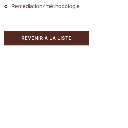
Remé­dia­tion/métho­do­lo­gie
REVENIR À LA LISTE