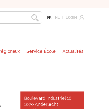
FR
NL
LOGIN
 régionaux
Service École
Actualités
Boulevard Industriel 16
1070 Anderlecht
e