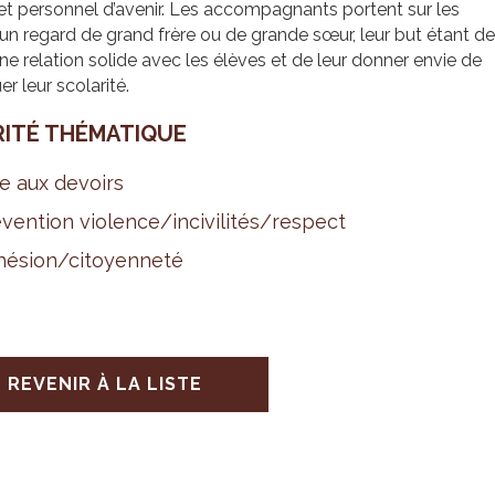
et personnel d’avenir. Les accompagnants portent sur les
un regard de grand frère ou de grande sœur, leur but étant de
une relation solide avec les élèves et de leur donner envie de
er leur scolarité.
RITÉ THÉ­MA­TIQUE
e aux devoirs
­ven­tion vio­lence/inci­vi­li­tés/res­pect
é­sion/citoyen­neté
REVENIR À LA LISTE