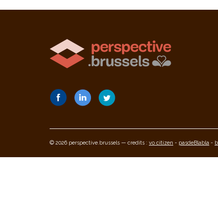
© 2026 perspective.brussels — credits :
vo citizen
-
pasdeBlabla
-
b