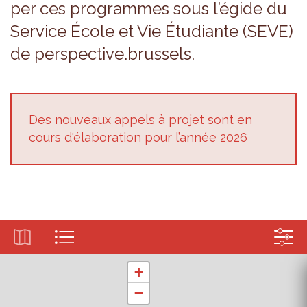
per ces pro­grammes sous l’égide du
Ser­vice École et Vie Étu­diante (SEVE)
de pers­pec­tive.brus­sels.
Des nou­veaux appels à pro­jet sont en
cours d'éla­bo­ra­tion pour l’an­née 2026
+
−