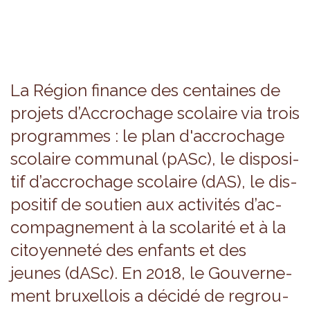
La Région finance des cen­taines de
pro­jets d’Ac­cro­chage sco­laire via trois
pro­grammes : le plan d'ac­cro­chage
sco­laire com­mu­nal (pASc), le dis­po­si­
tif d’ac­cro­chage sco­laire (dAS), le dis­
po­si­tif de sou­tien aux acti­vi­tés d’ac­
com­pa­gne­ment à la sco­la­rité et à la
citoyen­neté des enfants et des
jeunes (dASc). En 2018, le Gou­ver­ne­
ment bruxel­lois a décidé de regrou­