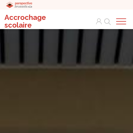
Accrochage
Search
scolaire