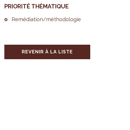
PRIO­RITÉ THÉ­MA­TIQUE
Remé­dia­tion/métho­do­lo­gie
REVENIR À LA LISTE