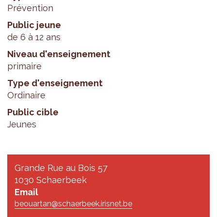
Prévention
Public jeune
de 6 à 12 ans
Niveau d'enseignement
primaire
Type d'enseignement
Ordinaire
Public cible
Jeunes
Grande Rue au Bois 57
1030 Schaerbeek
Email
beouartan@schaerbeek.irisnet.be