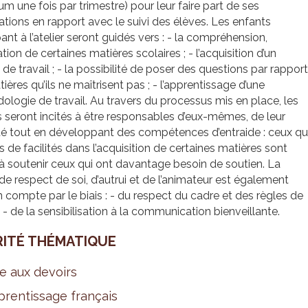
m une fois par trimestre) pour leur faire part de ses
tions en rapport avec le suivi des élèves. Les enfants
pant à l’atelier seront guidés vers : - la compréhension,
ration de certaines matières scolaires ; - l’acquisition d’un
de travail ; - la possibilité de poser des questions par rapport
ières qu’ils ne maîtrisent pas ; - l’apprentissage d’une
logie de travail. Au travers du processus mis en place, les
 seront incités à être responsables d’eux-mêmes, de leur
té tout en développant des compétences d’entraide : ceux qu
s de facilités dans l’acquisition de certaines matières sont
 à soutenir ceux qui ont davantage besoin de soutien. La
de respect de soi, d’autrui et de l’animateur est également
n compte par le biais : - du respect du cadre et des règles de
 ; - de la sensibilisation à la communication bienveillante.
RITÉ THÉ­MA­TIQUE
e aux devoirs
ren­tis­sage fran­çais