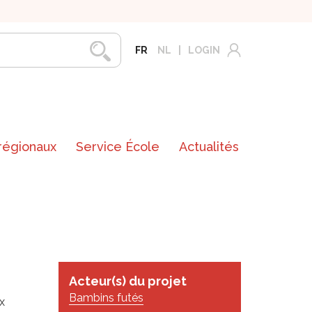
FR
NL
LOGIN
 régionaux
Service École
Actualités
Acteur(s) du projet
Bambins futés
x