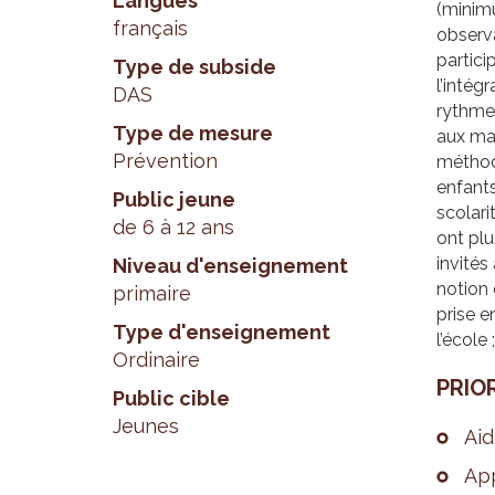
Langues
(minimu
français
observa
partici
Type de subside
l’intég
DAS
rythme 
Type de mesure
aux mat
Prévention
méthodo
enfants
Public jeune
scolari
de 6 à 12 ans
ont plu
invités
Niveau d'enseignement
notion 
primaire
prise e
Type d'enseignement
l’école
Ordinaire
PRIO­
Public cible
Jeunes
Aid
App