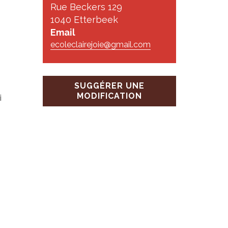
Rue Beckers 129
1040 Etterbeek
Email
ecoleclairejoie@gmail.com
SUGGÉRER UNE
MODIFICATION
i