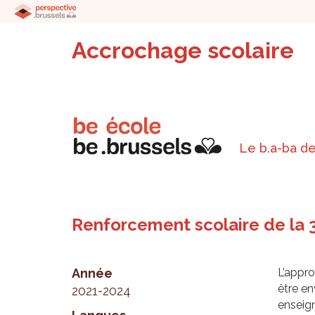
Accrochage scolaire
Le b.a-ba de
Renforcement scolaire de la 
Année
L’appro
être e
2021-2024
enseign