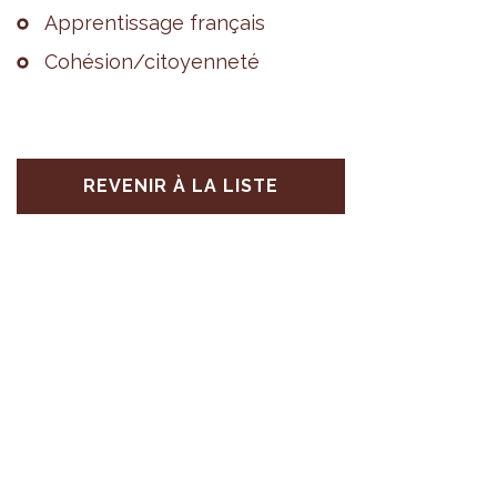
Appren­tis­sage fran­çais
Cohé­sion/citoyen­neté
REVENIR À LA LISTE