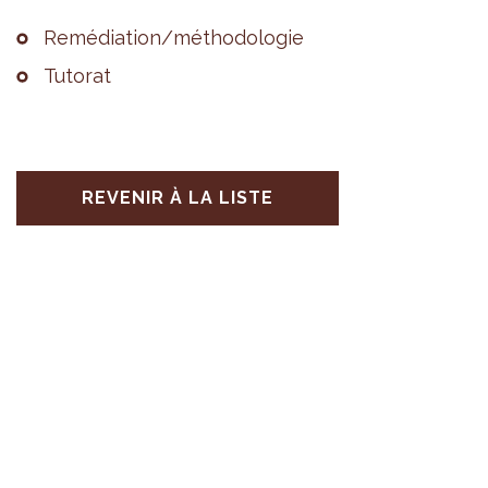
Remé­dia­tion/métho­do­lo­gie
Tuto­rat
REVENIR À LA LISTE