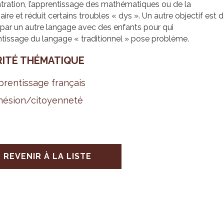
ration, l’apprentissage des mathématiques ou de la
re et réduit certains troubles « dys ». Un autre objectif est 
par un autre langage avec des enfants pour qui
ntissage du langage « traditionnel » pose problème.
RITÉ THÉ­MA­TIQUE
ren­tis­sage fran­çais
é­sion/citoyen­neté
REVENIR À LA LISTE