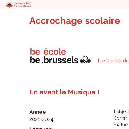
Accrochage scolaire
Le b.a-ba de
En avant la Musique !
Année
L’objec
Comme o
2021-2024
mathém