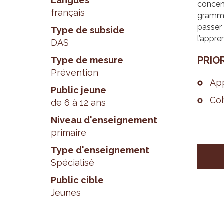
Langues
concent
français
grammai
passer 
Type de subside
l’appre
DAS
PRIO­
Type de mesure
Prévention
App
Public jeune
Coh
de 6 à 12 ans
Niveau d'enseignement
primaire
Type d'enseignement
Spécialisé
Public cible
Jeunes