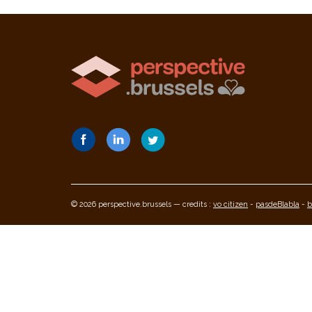
© 2026 perspective.brussels — credits :
vo citizen
-
pasdeBlabla
-
b