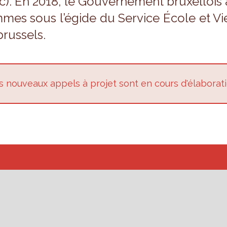
c). En 2018, le Gou­ver­ne­ment bruxel­loi
mes sous l’égide du Ser­vice École et Vi
brus­sels.
 nou­veaux appels à pro­jet sont en cours d'éla­bo­ra­t