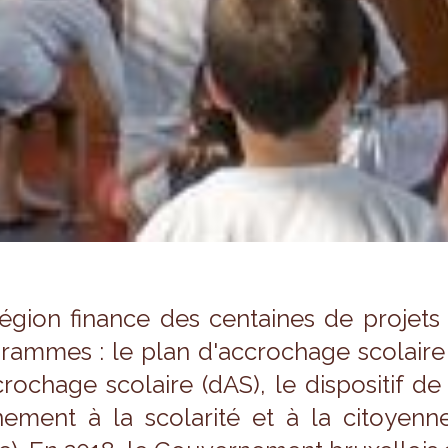
égion finance des cen­taines de pro­jets d
rammes : le plan d'ac­cro­chage sco­laire c
cro­chage sco­laire (dAS), le dis­po­si­tif d
ne­ment à la sco­la­rité et à la citoyen