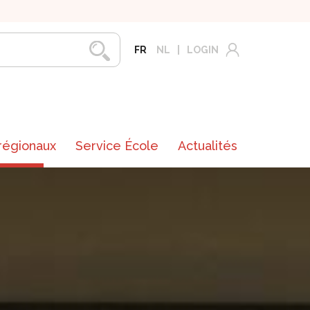
FR
NL
LOGIN
 régionaux
Service École
Actualités