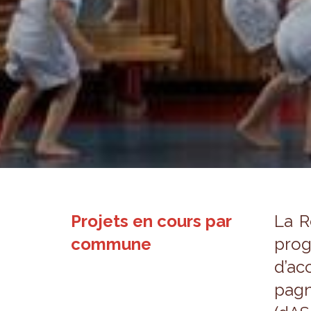
Projets en cours par
La R
commune
pro­g
d’ac­
pa­g