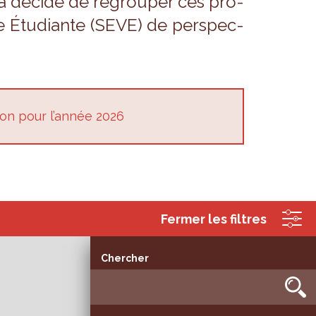
s a décidé de regrou­per ces pro­
e Étu­diante (SEVE) de pers­pec­
ion pour l’an­née 2026
Fermer les filtres
Chercher