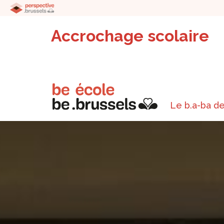
Accrochage scolaire
Le b.a-ba de