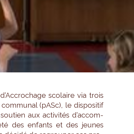
’Ac­cro­chage sco­laire via trois
om­mu­nal (pASc), le dis­po­si­tif
e sou­tien aux acti­vi­tés d’ac­com­
­neté des enfants et des jeunes