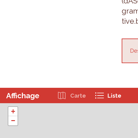
(dAS
gram
tive.
Des
Affichage
Carte
Liste
+
−