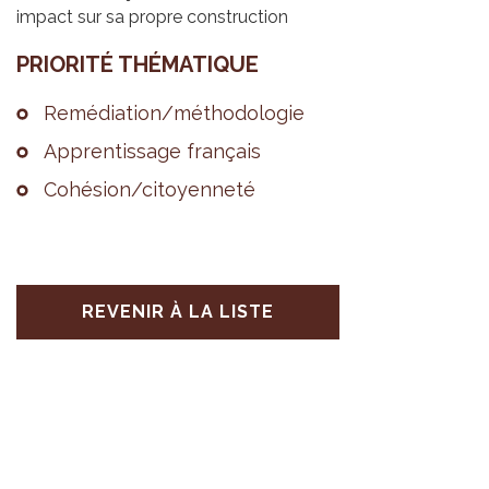
impact sur sa propre construction
PRIO­RITÉ THÉ­MA­TIQUE
Remé­dia­tion/métho­do­lo­gie
Appren­tis­sage fran­çais
Cohé­sion/citoyen­neté
REVENIR À LA LISTE