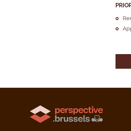
PRIO­
Rem
App