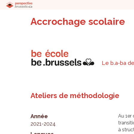
Accrochage scolaire
Le b.a-ba de
Ateliers de méthodologie
Année
Au 1er d
transit
2021-2024
à struc