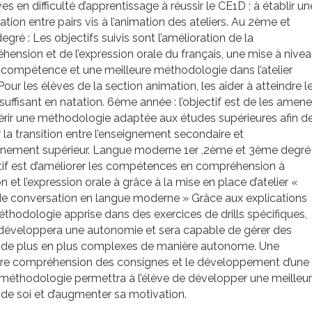
ves en difficulté d’apprentissage à réussir le CE1D ; à établir un
tion entre pairs vis à l’animation des ateliers. Au 2ème et
gré : Les objectifs suivis sont l’amélioration de la
ension et de l’expression orale du français, une mise à nive
 compétence et une meilleure méthodologie dans l’atelier
 Pour les élèves de la section animation, les aider à atteindre l
suffisant en natation. 6ème année : l’objectif est de les amene
rir une méthodologie adaptée aux études supérieures afin d
er la transition entre l’enseignement secondaire et
ignement supérieur. Langue moderne 1er ,2ème et 3ème degré 
tif est d’améliorer les compétences en compréhension à
ion et l’expression orale à grâce à la mise en place d’atelier «
de conversation en langue moderne » Grâce aux explications
éthodologie apprise dans des exercices de drills spécifiques,
 développera une autonomie et sera capable de gérer des
 de plus en plus complexes de manière autonome. Une
ure compréhension des consignes et le développement d’une
méthodologie permettra à l’élève de développer une meilleu
de soi et d’augmenter sa motivation.