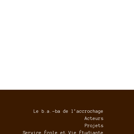
Le b.a.-ba de l’accrochage
Acteurs
Projets
Service École et Vie Étudiante