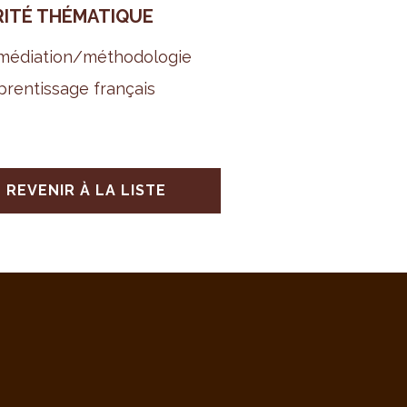
RITÉ THÉ­MA­TIQUE
é­dia­tion/métho­do­lo­gie
ren­tis­sage fran­çais
REVENIR À LA LISTE