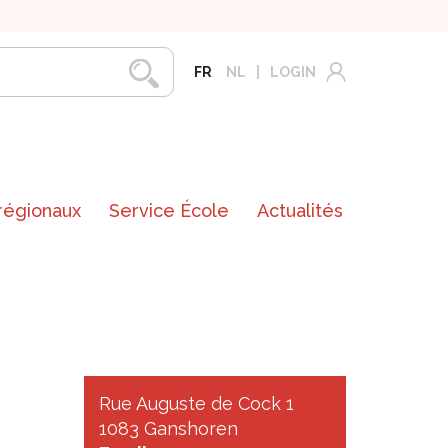
FR
NL
LOGIN
 régionaux
Service École
Actualités
Rue Auguste de Cock 1
1083 Ganshoren