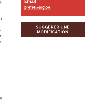
Email
e
prefet@arg.be
au
SUGGÉRER UNE
e
MODIFICATION
r
e
:
re