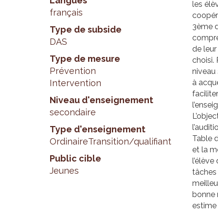
Langues
les élè
français
coopéra
3ème de
Type de subside
compréh
DAS
de leur
Type de mesure
choisi.
Prévention
niveau 
Intervention
à acqué
facilit
Niveau d'enseignement
l’ense
secondaire
L’objec
l’audit
Type d'enseignement
Table 
Ordinaire
Transition/qualifiant
et la m
Public cible
l’élève
Jeunes
tâches
meille
bonne 
estime 