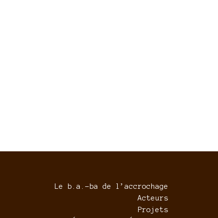
Le b.a.-ba de l’accrochage
Acteurs
Projets