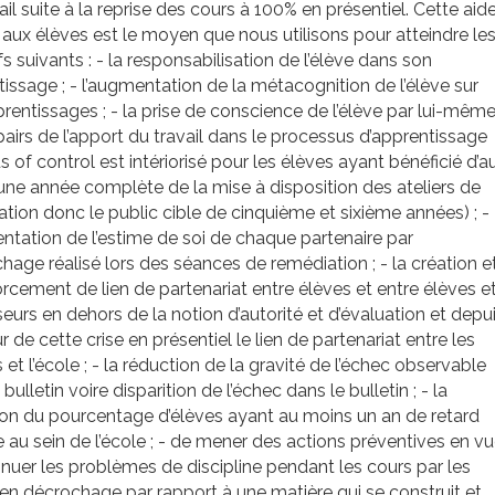
ail suite à la reprise des cours à 100% en présentiel. Cette aid
 aux élèves est le moyen que nous utilisons pour atteindre le
fs suivants : - la responsabilisation de l’élève dans son
issage ; - l’augmentation de la métacognition de l’élève sur
rentissages ; - la prise de conscience de l’élève par lui-mêm
pairs de l’apport du travail dans le processus d’apprentissage
us of control est intériorisé pour les élèves ayant bénéficié d’a
ne année complète de la mise à disposition des ateliers de
tion donc le public cible de cinquième et sixième années) ; -
ntation de l’estime de soi de chaque partenaire par
chage réalisé lors des séances de remédiation ; - la création e
orcement de lien de partenariat entre élèves et entre élèves e
eurs en dehors de la notion d’autorité et d’évaluation et depu
ur de cette crise en présentiel le lien de partenariat entre les
 et l’école ; - la réduction de la gravité de l’échec observable
bulletin voire disparition de l’échec dans le bulletin ; - la
on du pourcentage d’élèves ayant au moins un an de retard
e au sein de l’école ; - de mener des actions préventives en v
nuer les problèmes de discipline pendant les cours par les
en décrochage par rapport à une matière qui se construit et