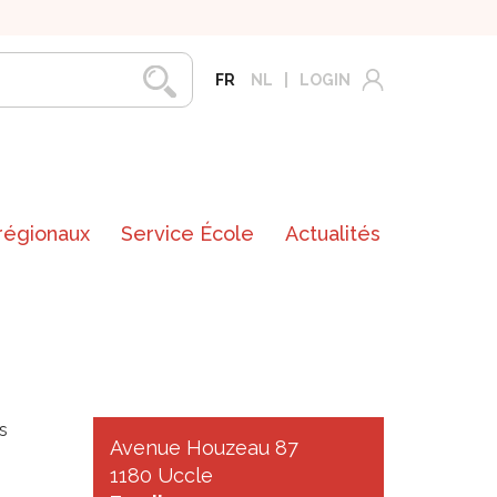
FR
NL
LOGIN
 régionaux
Service École
Actualités
s
Avenue Houzeau 87
1180 Uccle