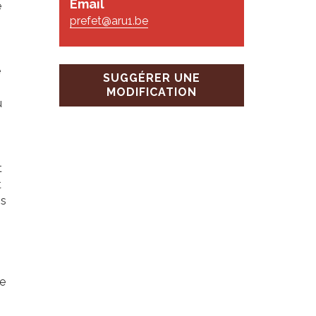
Email
e
prefet@aru1.be
s
e
SUGGÉRER UNE
MODIFICATION
u
t
t
is
ue