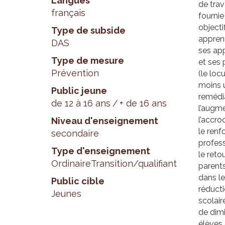
Langues
de trav
français
fournie
objecti
Type de subside
apprent
DAS
ses app
Type de mesure
et ses 
Prévention
(le loc
moins u
Public jeune
remédia
de 12 à 16 ans
+ de 16 ans
l’augme
l’accro
Niveau d'enseignement
le renf
secondaire
profess
Type d'enseignement
le reto
Ordinaire
Transition/qualifiant
parents
dans le 
Public cible
réducti
Jeunes
scolair
de dimi
élèves 