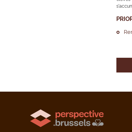
s’accum
PRIO­
Rem