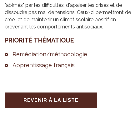
"abimés" par les difficultés, d'apaiser les crises et de
dissoudre pas mal de tensions. Ceux-ci permettront de
créer et de maintenir un climat scolaire positif en
prévenant les comportements antisociaux.
PRIO­RITÉ THÉ­MA­TIQUE
Remé­dia­tion/métho­do­lo­gie
Appren­tis­sage fran­çais
REVENIR À LA LISTE