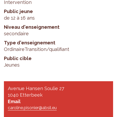
Intervention
Public jeune
de 12 à 16 ans
Niveau d'enseignement
secondaire
Type d'enseignement
Ordinaire
Transition/qualifiant
Public cible
Jeunes
Avenue Hansen Soulie 27
1040 Etterbeek
Email
caroline.pisonier@absil.eu